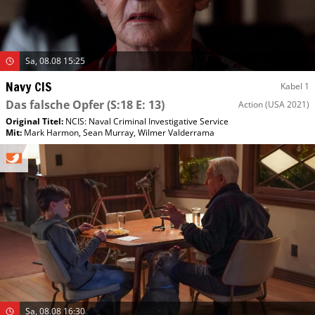
Sa, 08.08 15:25
Navy CIS
Kabel 1
Das falsche Opfer
(S:18 E: 13)
Action
(USA 2021)
Original Titel:
NCIS: Naval Criminal Investigative Service
Mit
:
Mark Harmon
,
Sean Murray
,
Wilmer Valderrama
Sa, 08.08 16:30