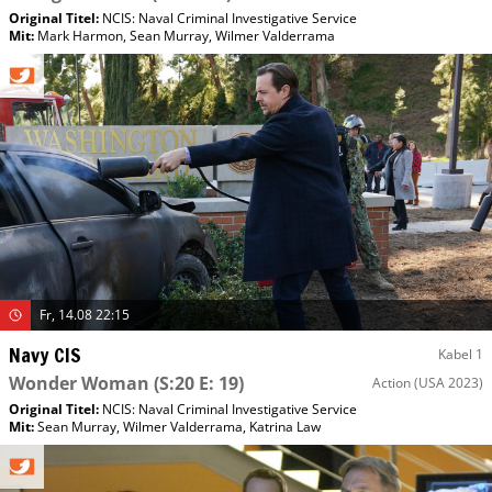
Original Titel:
NCIS: Naval Criminal Investigative Service
Mit
:
Mark Harmon
,
Sean Murray
,
Wilmer Valderrama
Fr, 14.08 22:15
Navy CIS
Kabel 1
Wonder Woman
(S:20 E: 19)
Action
(USA 2023)
Original Titel:
NCIS: Naval Criminal Investigative Service
Mit
:
Sean Murray
,
Wilmer Valderrama
,
Katrina Law