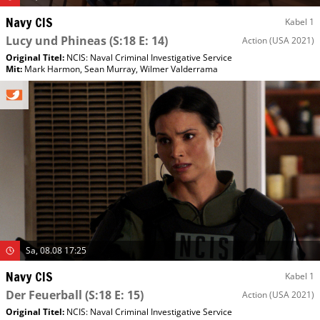
Navy CIS
Kabel 1
Lucy und Phineas
(S:18 E: 14)
Action
(USA 2021)
Original Titel:
NCIS: Naval Criminal Investigative Service
Mit
:
Mark Harmon
,
Sean Murray
,
Wilmer Valderrama
Sa, 08.08 17:25
Navy CIS
Kabel 1
Der Feuerball
(S:18 E: 15)
Action
(USA 2021)
Original Titel:
NCIS: Naval Criminal Investigative Service