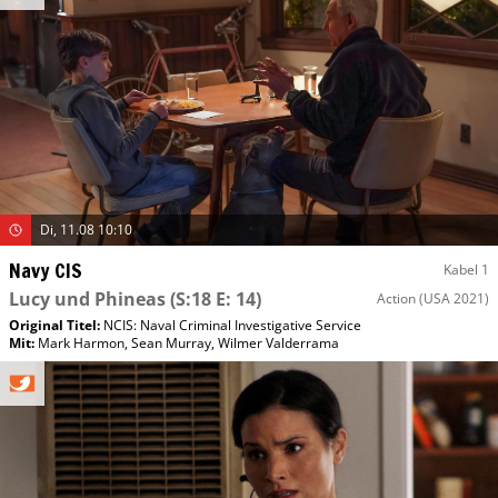
Di, 11.08 10:10
Navy CIS
Kabel 1
Lucy und Phineas
(S:18 E: 14)
Action
(USA 2021)
Original Titel:
NCIS: Naval Criminal Investigative Service
Mit
:
Mark Harmon
,
Sean Murray
,
Wilmer Valderrama