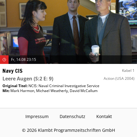
Fr, 14.08 23:15
Navy CIS
Kabel 1
Leere Augen
(S:2 E: 9)
Action
(USA 2004)
Original Titel:
NCIS: Naval Criminal Investigative Service
Mit
:
Mark Harmon
,
Michael Weatherly
,
David McCallum
Impressum
Datenschutz
Kontakt
©
2026
Klambt Programmzeitschriften GmbH