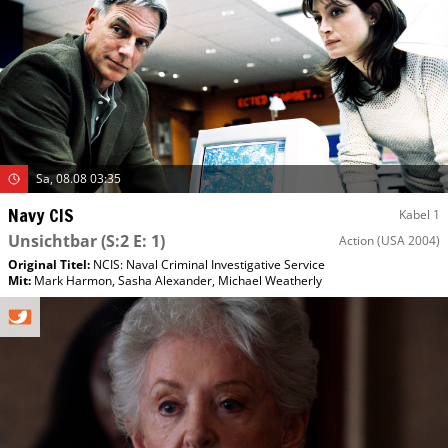
Sa, 08.08 03:35
Navy CIS
Kabel 1
Unsichtbar
(S:2 E: 1)
Action
(USA 2004)
Original Titel:
NCIS: Naval Criminal Investigative Service
Mit
:
Mark Harmon
,
Sasha Alexander
,
Michael Weatherly