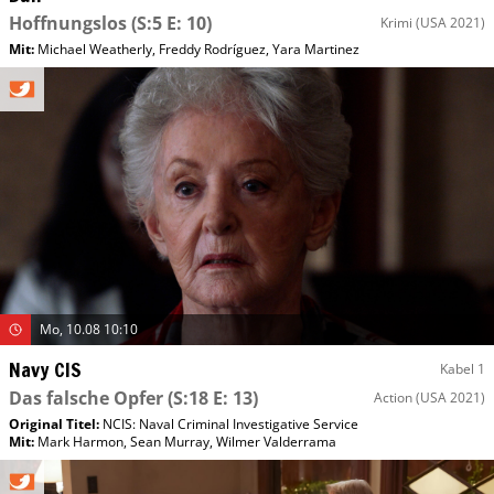
Hoffnungslos
(S:5 E: 10)
Krimi
(USA 2021)
Mit
:
Michael Weatherly
,
Freddy Rodríguez
,
Yara Martinez
Mo, 10.08 10:10
Navy CIS
Kabel 1
Das falsche Opfer
(S:18 E: 13)
Action
(USA 2021)
Original Titel:
NCIS: Naval Criminal Investigative Service
Mit
:
Mark Harmon
,
Sean Murray
,
Wilmer Valderrama