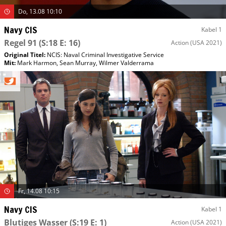
Do, 13.08 10:10
Navy CIS
Kabel 1
Regel 91
(S:18 E: 16)
Action
(USA 2021)
Original Titel:
NCIS: Naval Criminal Investigative Service
Mit
:
Mark Harmon
,
Sean Murray
,
Wilmer Valderrama
Fr, 14.08 10:15
Navy CIS
Kabel 1
Blutiges Wasser
(S:19 E: 1)
Action
(USA 2021)