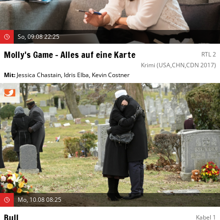
So, 09.08 22:25
Molly's Game – Alles auf eine Karte
RTL 2
Krimi
(USA,CHN,CDN 2017)
Mit
:
Jessica Chastain
,
Idris Elba
,
Kevin Costner
Mo, 10.08 08:25
Bull
Kabel 1