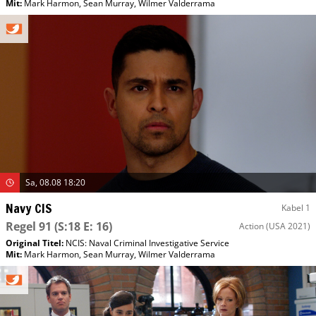
Mit
:
Mark Harmon
,
Sean Murray
,
Wilmer Valderrama
Sa, 08.08 18:20
Navy CIS
Kabel 1
Regel 91
(S:18 E: 16)
Action
(USA 2021)
Original Titel:
NCIS: Naval Criminal Investigative Service
Mit
:
Mark Harmon
,
Sean Murray
,
Wilmer Valderrama