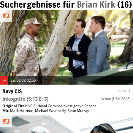
Suchergebnisse für
Brian Kirk
(
16
)
Sa, 08.08 02:55
Navy CIS
Kabel 1
Inkognito
(S:13 E: 3)
Action
(USA 2015)
Original Titel:
NCIS: Naval Criminal Investigative Service
Mit
:
Mark Harmon
,
Michael Weatherly
,
Sean Murray