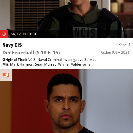
Mi, 12.08 10:10
Navy CIS
Kabel 1
Der Feuerball
(S:18 E: 15)
Action
(USA 2021)
Original Titel:
NCIS: Naval Criminal Investigative Service
Mit
:
Mark Harmon
,
Sean Murray
,
Wilmer Valderrama