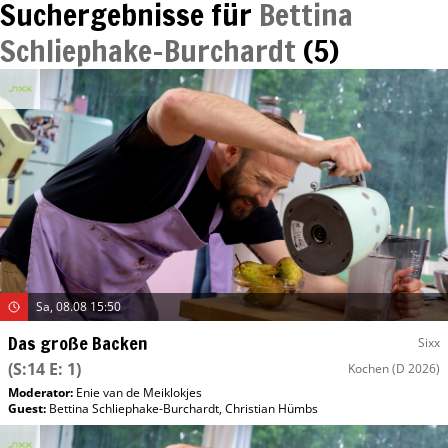
Suchergebnisse für
Bettina
Schliephake-Burchardt
(
5
)
Sa, 08.08 15:50
Das große Backen
Sixx
(S:14 E: 1)
Kochen
(D 2026)
Moderator
:
Enie van de Meiklokjes
Guest
:
Bettina Schliephake-Burchardt
,
Christian Hümbs