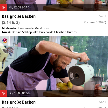
Mi, 12.08 20:15
Das große Backen
Sat.1
(S:14 E: 3)
Kochen
(D 2026)
Moderator
:
Enie van de Meiklokjes
Guest
:
Bettina Schliephake-Burchardt
,
Christian Hümbs
Do, 13.08 01:50
Das große Backen
Sat.1