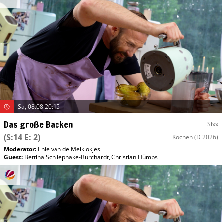
Sa, 08.08 20:15
Das große Backen
Sixx
(S:14 E: 2)
Kochen
(D 2026)
Moderator
:
Enie van de Meiklokjes
Guest
:
Bettina Schliephake-Burchardt
,
Christian Hümbs