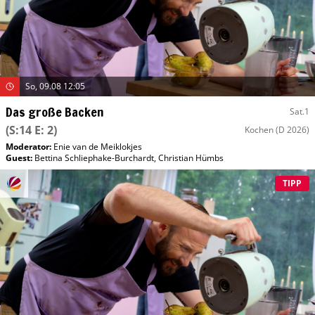
So, 09.08 12:05
Das große Backen
Sat.1
(S:14 E: 2)
Kochen
(D 2026)
Moderator
:
Enie van de Meiklokjes
Guest
:
Bettina Schliephake-Burchardt
,
Christian Hümbs
TIPP