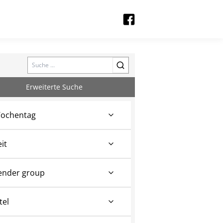
Search
Erweiterte Suche
ochentag
eit
ender group
tel