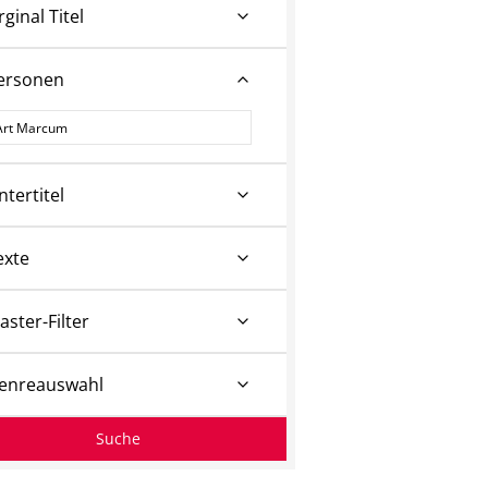
rginal Titel
ersonen
ersonen
ntertitel
exte
aster-Filter
enreauswahl
Suche