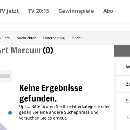
TV Jetzt
TV 20:15
Gewinnspiele
Abo
 / Info
Nachrichten
Unterhaltung
Kinder
Art Marcum
(
0
)
W
Z
Keine Ergebnisse
gefunden.
S
Ups... Bitte prufen Sie Ihre Filterkategorie oder
geben Sie eine andere Suchephrase und
Ti
versuchen Sie es erneut.