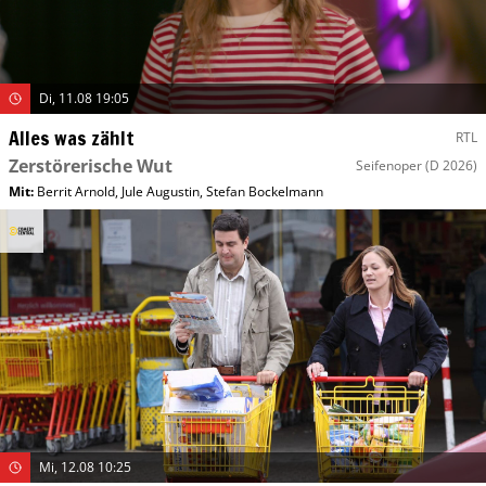
Di, 11.08 19:05
Alles was zählt
RTL
Zerstörerische Wut
Seifenoper
(D 2026)
Mit
:
Berrit Arnold
,
Jule Augustin
,
Stefan Bockelmann
Mi, 12.08 10:25