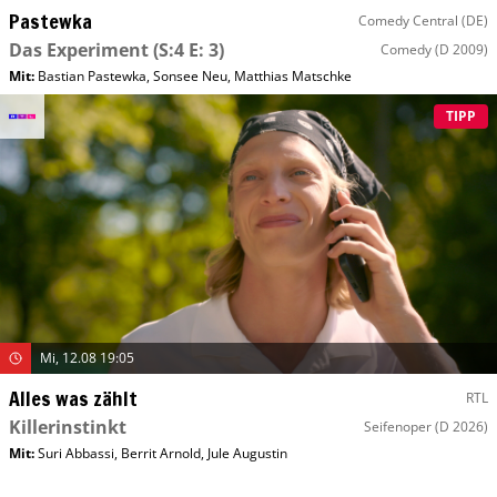
Pastewka
Comedy Central (DE)
Das Experiment
(S:4 E: 3)
Comedy
(D 2009)
Mit
:
Bastian Pastewka
,
Sonsee Neu
,
Matthias Matschke
TIPP
Mi, 12.08 19:05
Alles was zählt
RTL
Killerinstinkt
Seifenoper
(D 2026)
Mit
:
Suri Abbassi
,
Berrit Arnold
,
Jule Augustin