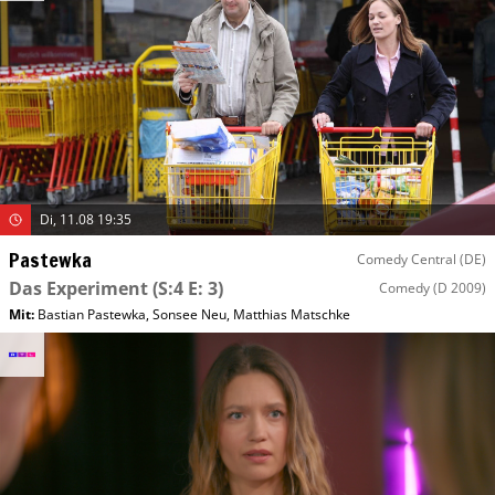
Di, 11.08 19:35
Pastewka
Comedy Central (DE)
Das Experiment
(S:4 E: 3)
Comedy
(D 2009)
Mit
:
Bastian Pastewka
,
Sonsee Neu
,
Matthias Matschke