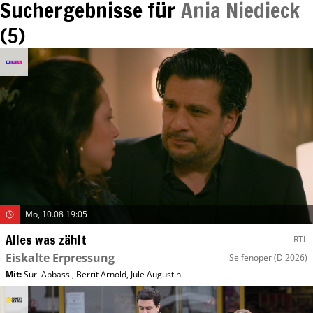
Suchergebnisse für
Ania Niedieck
(
5
)
Mo, 10.08 19:05
Alles was zählt
RTL
Eiskalte Erpressung
Seifenoper
(D 2026)
Mit
:
Suri Abbassi
,
Berrit Arnold
,
Jule Augustin