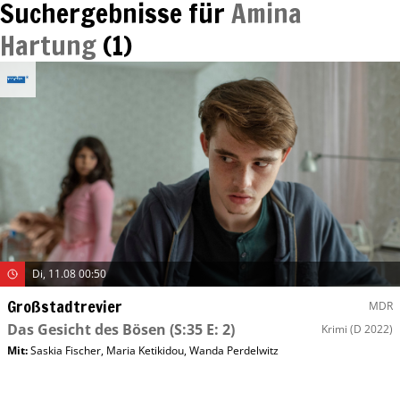
Suchergebnisse für
Amina
Hartung
(
1
)
Di, 11.08 00:50
Großstadtrevier
MDR
Das Gesicht des Bösen
(S:35 E: 2)
Krimi
(D 2022)
Mit
:
Saskia Fischer
,
Maria Ketikidou
,
Wanda Perdelwitz