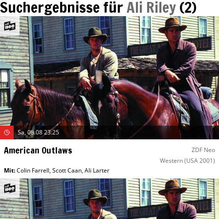
Suchergebnisse für
Ali Riley
(
2
)
Sa, 08.08 23:25
American Outlaws
ZDF Neo
Western
(USA 2001)
Mit
:
Colin Farrell
,
Scott Caan
,
Ali Larter