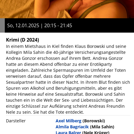
So, 12.01.2025 | 20:15 - 21:45
Krimi
(D 2024)
In einem Mietshaus in Kiel finden Klaus Borowski und seine
Kollegin Mila Sahin die 40-jährige Versicherungsangestellte
Andrea Gonzor erschossen auf ihrem Bett. Andrea Gonzor
hatte an diesem Abend offenbar zu einer Erotikparty
eingeladen. Zahlreiche Spermaspuren im Umfeld der Toten
verweisen darauf, dass das Opfer offenbar mehrere
Sexualpartner hatte in dieser Nacht. In ihrem Blut finden sich
Spuren von Alkohol und Beruhigungsmitteln, aber es gibt
keine Hinweise auf eine Sexualstraftat. Borowski und Sahin
tauchen ein in die Welt der Sex- und Liebessüchtigen. Der
einzige Schlüssel zur Aufklärung scheint Andreas Freundin
Nele zu sein. Sie hat die Tote entdeckt.
Darsteller
Axel Milberg
(Borowski)
Almila Bagriacik
(Mila Sahin)
Laura Balzer
(Nele Krüger)