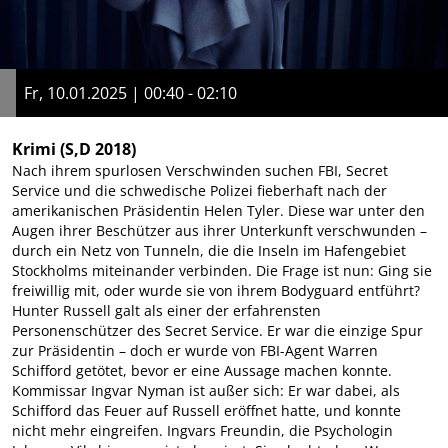
Fr, 10.01.2025 | 00:40 - 02:10
Krimi
(S,D 2018)
Nach ihrem spurlosen Verschwinden suchen FBI, Secret
Service und die schwedische Polizei fieberhaft nach der
amerikanischen Präsidentin Helen Tyler. Diese war unter den
Augen ihrer Beschützer aus ihrer Unterkunft verschwunden –
durch ein Netz von Tunneln, die die Inseln im Hafengebiet
Stockholms miteinander verbinden. Die Frage ist nun: Ging sie
freiwillig mit, oder wurde sie von ihrem Bodyguard entführt?
Hunter Russell galt als einer der erfahrensten
Personenschützer des Secret Service. Er war die einzige Spur
zur Präsidentin – doch er wurde von FBI-Agent Warren
Schifford getötet, bevor er eine Aussage machen konnte.
Kommissar Ingvar Nyman ist außer sich: Er war dabei, als
Schifford das Feuer auf Russell eröffnet hatte, und konnte
nicht mehr eingreifen. Ingvars Freundin, die Psychologin