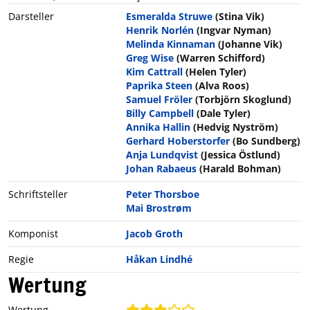
Darsteller
Esmeralda Struwe
(Stina Vik)
Henrik Norlén
(Ingvar Nyman)
Melinda Kinnaman
(Johanne Vik)
Greg Wise
(Warren Schifford)
Kim Cattrall
(Helen Tyler)
Paprika Steen
(Alva Roos)
Samuel Fröler
(Torbjörn Skoglund)
Billy Campbell
(Dale Tyler)
Annika Hallin
(Hedvig Nyström)
Gerhard Hoberstorfer
(Bo Sundberg)
Anja Lundqvist
(Jessica Östlund)
Johan Rabaeus
(Harald Bohman)
Schriftsteller
Peter Thorsboe
Mai Brostrøm
Komponist
Jacob Groth
Regie
Håkan Lindhé
Wertung
Wertung