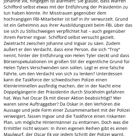
Johanne Vik, hingegen ist alarmiert: Sie glaubt, dass Warren
Schifford selbst etwas mit der Entführung der Präsidentin zu
tun haben könnte. Ihr Misstrauen gegenüber dem
hochrangigen FBI-Mitarbeiter ist tief in ihr verwurzelt. Grund
ist ein Geheimnis aus ihrer Ausbildungszeit beim FBI, über das
sie sich zu Stillschweigen verpflichtet hat – auch gegenüber
ihrem Partner Ingvar. Schifford selbst versucht gezielt,
Zwietracht zwischen Johanne und Ingvar zu säen. Zudem
äußert er den Verdacht, dass eine Person, die sich "Troy"
nennt, hinter der Entführung von Helen Tyler steckt und dass
Börsenspekulationen im großen Stil der eigentliche Grund für
Helen Tylers Verschwinden sein sollen. Legt er eine falsche
Fährte, um den Verdacht von sich zu lenken? Unterdessen
kann die Taskforce der schwedischen Polizei einen
Kleinkriminellen ausfindig machen, der in der Nacht eine
Doppelgängerin der Präsidentin durch Stockholm gefahren
hat. Was hat Oscar Ek mit dieser Aktion beabsichtigt? Wer
waren seine Auftraggeber? Da Oskar in den Verhören die
Aussage und jede Form einer Zusammenarbeit mit der Polizei
verweigert, fassen Ingvar und die Taskforce einen riskanten
Plan, um mögliche Hintermänner zu enttarnen. Doch was die
Ermittler nicht wissen: In ihren eigenen Reihen gibt es einen
Maulwurf, der Oscar Ek vor jedem Schritt der Polizei warnt.