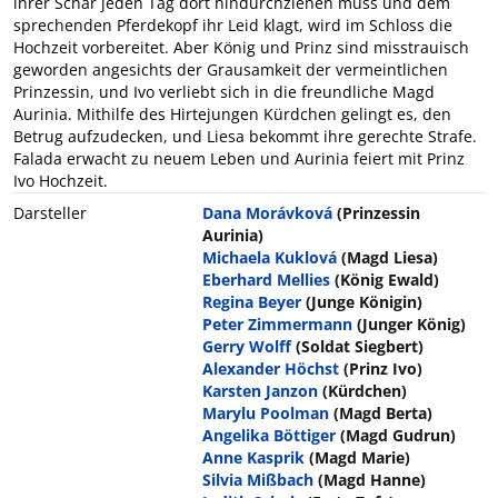
ihrer Schar jeden Tag dort hindurchziehen muss und dem
sprechenden Pferdekopf ihr Leid klagt, wird im Schloss die
Hochzeit vorbereitet. Aber König und Prinz sind misstrauisch
geworden angesichts der Grausamkeit der vermeintlichen
Prinzessin, und Ivo verliebt sich in die freundliche Magd
Aurinia. Mithilfe des Hirtejungen Kürdchen gelingt es, den
Betrug aufzudecken, und Liesa bekommt ihre gerechte Strafe.
Falada erwacht zu neuem Leben und Aurinia feiert mit Prinz
Ivo Hochzeit.
Darsteller
Dana Morávková
(Prinzessin
Aurinia)
Michaela Kuklová
(Magd Liesa)
Eberhard Mellies
(König Ewald)
Regina Beyer
(Junge Königin)
Peter Zimmermann
(Junger König)
Gerry Wolff
(Soldat Siegbert)
Alexander Höchst
(Prinz Ivo)
Karsten Janzon
(Kürdchen)
Marylu Poolman
(Magd Berta)
Angelika Böttiger
(Magd Gudrun)
Anne Kasprik
(Magd Marie)
Silvia Mißbach
(Magd Hanne)