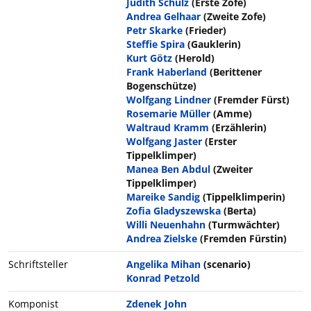
Judith Schulz
(Erste Zofe)
Andrea Gelhaar
(Zweite Zofe)
Petr Skarke
(Frieder)
Steffie Spira
(Gauklerin)
Kurt Götz
(Herold)
Frank Haberland
(Berittener
Bogenschütze)
Wolfgang Lindner
(Fremder Fürst)
Rosemarie Müller
(Amme)
Waltraud Kramm
(Erzählerin)
Wolfgang Jaster
(Erster
Tippelklimper)
Manea Ben Abdul
(Zweiter
Tippelklimper)
Mareike Sandig
(Tippelklimperin)
Zofia Gladyszewska
(Berta)
Willi Neuenhahn
(Turmwächter)
Andrea Zielske
(Fremden Fürstin)
Schriftsteller
Angelika Mihan
(scenario)
Konrad Petzold
Komponist
Zdenek John