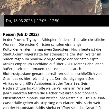
Do, 18.06.2026 | 17:05 - 17:50
Reisen
(GB,D 2022)
In der Provinz Tigray in Äthiopien finden sich uralte christliche
Wurzeln. Die ersten Christen schufen einmalige
Kulturdenkmäler im massiven Sandstein. Noch heute ist die
Stadt Aksum Pilgerstätte für äthiopische Christen. Weiter im
Süden ragen im Simien-Gebirge einige der höchsten Gipfel
Afrikas empor. Im Hochland auf über 2.200 Meter Höhe leben
äußerst seltene Primaten. Die Dscheladas, auch
Blutbrustpaviane genannt, ernähren sich ausschließlich von
Gras, das es hier reichlich gibt. Der höchstgelegene See
Afrikas und größte Äthiopiens ist der Tana-See. Sein
Fischreichtum lockt große weiße Pelikane an. Wie seit
Jahrhunderten fahren die Fischer mit ihren traditionellen
Binsenbooten hinaus und werfen ihre Netze aus. Die Tis-Issat-
Wasserfälle gelten als Ursprung des Blauen Nils. Nicht weit
von der Hauptstadt Addis Abeba eröffnet sich das Great Rift