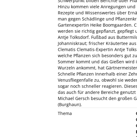
Schwerpunkt bilden Berichte über Pfl
Hinzu kommen viele Anregungen und Ge
Rezepte und Wissenswertes über Ernä
man gegen Schädlinge und Pflanzenkr
Gartenexpertin Heike Boomgaarden. C
werden sie richtig gepflanzt, gepflegt
Antje Tolksdorf. Fußbad aus Buttermi
Johanniskraut; frischer Kräutertee au
Clematis Clematis-Expertin Antje Tolk
welche Pflanzen sich besonders gut z
Sommer kommt und das Gießen wird i
Wurzeln ankommt, hat Gärtnermeister 
Schnelle Pflanzen Innerhalb einer Zeh
Venusfliegenfalle zu, obwohl sie wede
sogar noch schneller reagieren. Diese
das auch für andere Bereiche genutzt
Michael Gersch besucht den großen G
(Burghaun).
Thema