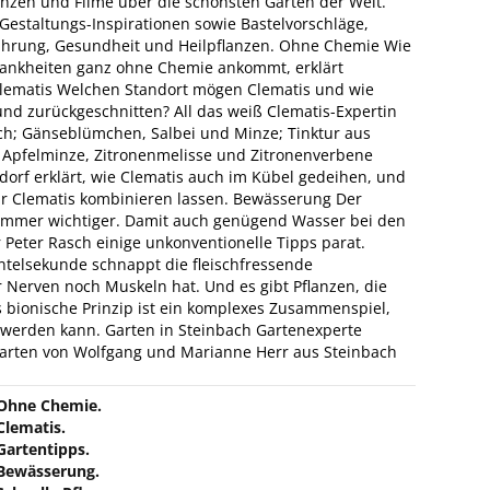
anzen und Filme über die schönsten Gärten der Welt.
staltungs-Inspirationen sowie Bastelvorschläge,
hrung, Gesundheit und Heilpflanzen. Ohne Chemie Wie
ankheiten ganz ohne Chemie ankommt, erklärt
lematis Welchen Standort mögen Clematis und wie
 und zurückgeschnitten? All das weiß Clematis-Expertin
lch; Gänseblümchen, Salbei und Minze; Tinktur aus
s Apfelminze, Zitronenmelisse und Zitronenverbene
sdorf erklärt, wie Clematis auch im Kübel gedeihen, und
ur Clematis kombinieren lassen. Bewässerung Der
mmer wichtiger. Damit auch genügend Wasser bei den
Peter Rasch einige unkonventionelle Tipps parat.
ntelsekunde schnappt die fleischfressende
r Nerven noch Muskeln hat. Und es gibt Pflanzen, die
s bionische Prinzip ist ein komplexes Zusammenspiel,
 werden kann. Garten in Steinbach Gartenexperte
arten von Wolfgang und Marianne Herr aus Steinbach
Ohne Chemie.
Clematis.
Gartentipps.
Bewässerung.