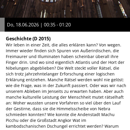
Do, 18.06.2026 | 00:35 - 01:20
Geschichte
(D 2015)
Wir leben in einer Zeit, die alles erklären kann? Von wegen.
Immer wieder finden sich Spuren von Außerirdischen, die
Freimaurer und Illuminaten haben scheinbar überall ihre
Finger drin. Und wo sind eigentlich Atlantis und der Hort der
Nibelungen abgeblieben? Die Welt steckt voller Rätsel, die
sich trotz jahrzehntelanger Erforschung einer logischen
Erklärung entziehen. Manche Rätsel werden wohl nie gelöst:
wie die Frage, was in der Zukunft passiert. Oder was wir nach
unserem Ableben im Jenseits zu erwarten haben. Aber auch
manche kulturelle Leistung der Menschheit mutet rätselhaft
an: Woher wussten unsere Vorfahren so viel über den Lauf
der Gestirne, dass sie die Himmelsscheibe von Nebra
schmieden konnten? Wie konnte die Andenstadt Machu
Picchu oder die Großstadt Angkor Wat im
kambodschanischen Dschungel errichtet werden? Warum