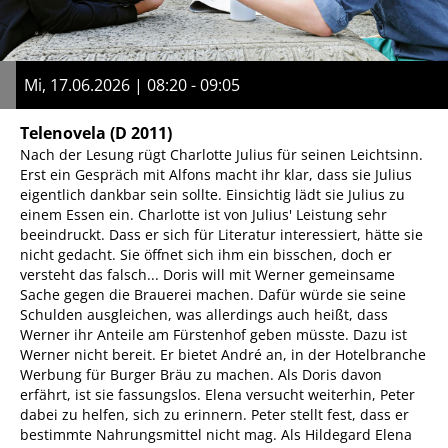
Mi, 17.06.2026 | 08:20 - 09:05
Telenovela
(D 2011)
Nach der Lesung rügt Charlotte Julius für seinen Leichtsinn.
Erst ein Gespräch mit Alfons macht ihr klar, dass sie Julius
eigentlich dankbar sein sollte. Einsichtig lädt sie Julius zu
einem Essen ein. Charlotte ist von Julius' Leistung sehr
beeindruckt. Dass er sich für Literatur interessiert, hätte sie
nicht gedacht. Sie öffnet sich ihm ein bisschen, doch er
versteht das falsch... Doris will mit Werner gemeinsame
Sache gegen die Brauerei machen. Dafür würde sie seine
Schulden ausgleichen, was allerdings auch heißt, dass
Werner ihr Anteile am Fürstenhof geben müsste. Dazu ist
Werner nicht bereit. Er bietet André an, in der Hotelbranche
Werbung für Burger Bräu zu machen. Als Doris davon
erfährt, ist sie fassungslos. Elena versucht weiterhin, Peter
dabei zu helfen, sich zu erinnern. Peter stellt fest, dass er
bestimmte Nahrungsmittel nicht mag. Als Hildegard Elena