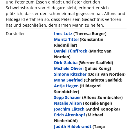
und Peter zum Essen einlädt und Peter dort den
Schweinsbraten von Hildegard sieht, erinnert er sich
plötzlich, dass er den schon einmal gegessen hat. Alfons und
Hildegard erfahren so, dass Peter sein Gedächtnis verloren
hat und beschließen, dem armen Mann zu helfen.
Darsteller
Ines Lutz
(Theresa Burger)
Moritz Tittel
(Konstantin
Riedmüller)
Daniel Fünffrock
(Moritz van
Norden)
Dirk Galuba
(Werner Saalfeld)
Michele Oliveri
(Julius König)
Simone Ritscher
(Doris van Norden)
Mona Seefried
(Charlotte Saalfeld)
Antje Hagen
(Hildegard
Sonnbichler)
Sepp Schauer
(Alfons Sonnbichler)
Natalie Alison
(Rosalie Engel)
Joachim Lätsch
(André Konopka)
Erich Altenkopf
(Michael
Niederbühl)
Judith Hildebrandt
(Tanja