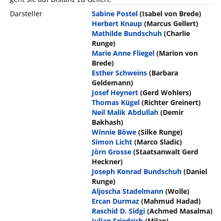
Darsteller
Sabine Postel
(Isabel von Brede)
Herbert Knaup
(Marcus Gellert)
Mathilde Bundschuh
(Charlie
Runge)
Marie Anne Fliegel
(Marion von
Brede)
Esther Schweins
(Barbara
Geldemann)
Josef Heynert
(Gerd Wohlers)
Thomas Kügel
(Richter Greinert)
Neil Malik Abdullah
(Demir
Bakhash)
Winnie Böwe
(Silke Runge)
Simon Licht
(Marco Sladic)
Jörn Grosse
(Staatsanwalt Gerd
Heckner)
Joseph Konrad Bundschuh
(Daniel
Runge)
Aljoscha Stadelmann
(Wolle)
Ercan Durmaz
(Mahmud Hadad)
Raschid D. Sidgi
(Achmed Masalma)
Julian Friedrich
(Milan)