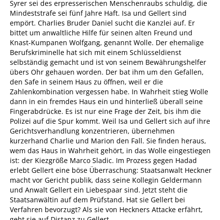
Syrer sei des erpresserischen Menschenraubs schuldig, die
Mindeststrafe sei fünf Jahre Haft. Isa und Gellert sind
empört. Charlies Bruder Daniel sucht die Kanzlei auf. Er
bittet um anwaltliche Hilfe für seinen alten Freund und
Knast-Kumpanen Wolfgang, genannt Wolle. Der ehemalige
Berufskriminelle hat sich mit einem Schlüsseldienst
selbständig gemacht und ist von seinem Bewährungshelfer
übers Ohr gehauen worden. Der bat ihm um den Gefallen,
den Safe in seinem Haus zu öffnen, weil er die
Zahlenkombination vergessen habe. In Wahrheit stieg Wolle
dann in ein fremdes Haus ein und hinterließ überall seine
Fingerabdrücke. Es ist nur eine Frage der Zeit, bis ihm die
Polizei auf die Spur kommt. Weil Isa und Gellert sich auf ihre
Gerichtsverhandlung konzentrieren, übernehmen
kurzerhand Charlie und Marion den Fall. Sie finden heraus,
wem das Haus in Wahrheit gehört, in das Wolle eingestiegen
ist: der Kiezgröße Marco Sladic. Im Prozess gegen Hadad
erlebt Gellert eine böse Überraschung: Staatsanwalt Heckner
macht vor Gericht publik, dass seine Kollegin Geldermann
und Anwalt Gellert ein Liebespaar sind. Jetzt steht die
Staatsanwältin auf dem Prüfstand. Hat sie Gellert bei
Verfahren bevorzugt? Als sie von Heckners Attacke erfährt,
geht sie auf Distanz zu Gellert.