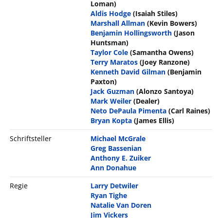
Loman)
Aldis Hodge
(Isaiah Stiles)
Marshall Allman
(Kevin Bowers)
Benjamin Hollingsworth
(Jason
Huntsman)
Taylor Cole
(Samantha Owens)
Terry Maratos
(Joey Ranzone)
Kenneth David Gilman
(Benjamin
Paxton)
Jack Guzman
(Alonzo Santoya)
Mark Weiler
(Dealer)
Neto DePaula Pimenta
(Carl Raines)
Bryan Kopta
(James Ellis)
Schriftsteller
Michael McGrale
Greg Bassenian
Anthony E. Zuiker
Ann Donahue
Regie
Larry Detwiler
Ryan Tighe
Natalie Van Doren
Jim Vickers