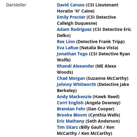
Darsteller
David Caruso
(CSI Lieutenant
Horatio 'H' Caine)
Emily Procter
(CSI Detective
Calleigh Duquesne)
Adam Rodriguez
(CSI Detective Eric
Delko)
Rex Linn
(Detective Frank Tripp)
Eva LaRue
(Natalia Boa Vista)
Jonathan Togo
(CSI Detective Ryan
Wolfe)
Khandi Alexander
(ME Alexx
Woods)
Chad Morgan
(Suzanne McCarthy)
Johnny Whitworth
(Detective Jake
Berkeley)
Andy Mackenzie
(Hawk Reed)
Corri English
(Angela Downey)
Brendan Fehr
(Dan Cooper)
Brooke Bloom
(Cynthia Wells)
Eric Matheny
(Seth Anderson)
Tim Sitarz
(Billy Gault / Ken
McCarthy / Ken McCarthy)