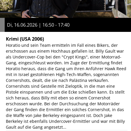
Di, 16.06.2026 | 16:50 - 17:40
Krimi
(USA 2006)
Horatio und sein Team ermitteln im Fall eines Bikers, der
erschossen aus einem Hochhaus gefallen ist. Billy Gault war
als Undercover-Cop bei den "Crypt Kings", einer Motorrad-
Gang, eingeschleust worden. Im Zuge der Ermittlung findet
Horatio heraus, dass die Gang um ihren Anführer Hawk Reed
mit in Israel gestohlenen High-Tech-Waffen, sogenannten
Cornershots, dealt, die sie nach Palästina verkaufen.
Cornershots sind Gestelle mit Zieloptik, in die man eine
Pistole einspannen und um die Ecke schießen kann. Es stellt
sich heraus, dass Billy mit eben so einem Cornershot
erschossen wurde. Bei der Durchsuchung der Motorräder
der Gang finden die Ermittler ein solches Cornershot, in das
die Waffe von Jake Berkeley eingespannt ist. Doch Jake
Berkeley ist ebenfalls Undercover-Ermittler und war mit Billy
Gault auf die Gang angesetzt...