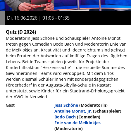
Di, 16.06.2026 | 01:05 - 01:35
Quiz
(D 2024)
Moderatorin Jess Schöne und Schauspieler Antoine Monot
treten gegen Comedian Bodo Bach und Moderatorin Enie van
de Meiklokjes an. Kreativität und Ideenreichtum sind gefragt
beim Erraten der Antworten auf knifflige Fragen des täglichen
Lebens. Beide Teams spielen jeweils für Projekte der
Kinderhilfsaktion "Herzenssache" – die erspielte Summe des
Gewinner:innen-Teams wird verdoppelt. Mit dem Erlös
werden diesmal Schüler:innen mit sonderpädagogischen
Förderbedarf in der Augusta-Sibylla-Schule in Rastatt
unterstützt sowie Kinder für ein Stadtrand-Erholungsprojekt
der AWO in Neuwied.
Gast
Jess Schöne
(Moderatorin)
Antoine Monot, Jr.
(Schauspieler)
Bodo Bach
(Comedian)
Enie van de Meiklokjes
(Moderatorin)