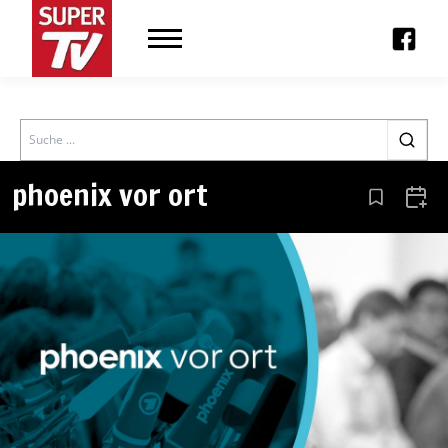
Search
phoenix vor ort
Aus den Le
Zum 