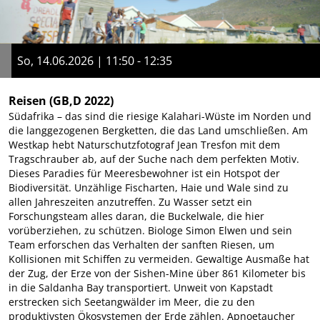
So, 14.06.2026 | 11:50 - 12:35
Reisen
(GB,D 2022)
Südafrika – das sind die riesige Kalahari-Wüste im Norden und
die langgezogenen Bergketten, die das Land umschließen. Am
Westkap hebt Naturschutzfotograf Jean Tresfon mit dem
Tragschrauber ab, auf der Suche nach dem perfekten Motiv.
Dieses Paradies für Meeresbewohner ist ein Hotspot der
Biodiversität. Unzählige Fischarten, Haie und Wale sind zu
allen Jahreszeiten anzutreffen. Zu Wasser setzt ein
Forschungsteam alles daran, die Buckelwale, die hier
vorüberziehen, zu schützen. Biologe Simon Elwen und sein
Team erforschen das Verhalten der sanften Riesen, um
Kollisionen mit Schiffen zu vermeiden. Gewaltige Ausmaße hat
der Zug, der Erze von der Sishen-Mine über 861 Kilometer bis
in die Saldanha Bay transportiert. Unweit von Kapstadt
erstrecken sich Seetangwälder im Meer, die zu den
produktivsten Ökosystemen der Erde zählen. Apnoetaucher