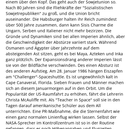
einem über den Kopf. Das geht auch der Sowjetunion so.
Nach 80 Jahren sind die Fliehkräfte der "Sozialistischen
Sowjetrepubliken" zu groß, und die Union bricht
auseinander. Die Habsburger halten ihr Reich zumindest
über 500 Jahre zusammen, dann kann Sisis Charme die
Ungarn, Serben und Italiener nicht mehr bezirzen. Die
Gründe und Dynamiken sind bei allen Imperien ähnlich, aber
die Geschwindigkeit der Abstürze variiert stark. Während
Osmanen und Ägypter über Jahrzehnte auf dem
absteigenden Ast sitzen, geht es bei Maya, Azteken und Inka
ganz plötzlich. Der Expansionsdrang anderer Imperien lässt
sie von der Bildfläche verschwinden. Des einen Absturz ist
des anderen Aufstieg. Am 28. Januar 1986 hängen Eiszapfen
am "Challenger"-Spaceshuttle. Es ist ungewöhnlich kalt in
Cape Canaveral, Florida. Sieben Frauen und Männer machen
sich an diesem Januarmorgen auf in den Orbit. Um die
Popularität der US-Raumfahrt zu erhöhen, fährt die Lehrerin
Christa McAuliffe mit. Als "Teacher in Space" soll sie in den
Tagen darauf amerikanische Schüler aus dem All
unterrichten. Eine PR-Maßnahme, die die Sternenfahrt wie
einen ganz normalen Linienflug wirken lassen. Selbst der
NASA-Sprecher im Kontrollzentrum ist so in der Routine
gefangen, dass er noch Höhenangaben und Flugzeiten