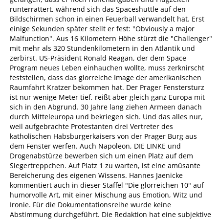
runterrattert, während sich das Spaceshuttle auf den
Bildschirmen schon in einen Feuerball verwandelt hat. Erst
einige Sekunden später stellt er fest: "Obviously a major
Malfunction". Aus 16 Kilometern Höhe stürzt die "Challenger"
mit mehr als 320 Stundenkilometern in den Atlantik und
zerbirst. US-Präsident Ronald Reagan, der dem Space
Program neues Leben einhauchen wollte, muss zerknirscht
feststellen, dass das glorreiche Image der amerikanischen
Raumfahrt Kratzer bekommen hat. Der Prager Fenstersturz
ist nur wenige Meter tief, reißt aber gleich ganz Europa mit
sich in den Abgrund. 30 Jahre lang ziehen Armeen danach
durch Mitteleuropa und bekriegen sich. Und das alles nur,
weil aufgebrachte Protestanten drei Vertreter des
katholischen Habsburgerkaisers von der Prager Burg aus
dem Fenster werfen. Auch Napoleon, DIE LINKE und
Drogenabstürze bewerben sich um einen Platz auf dem
Siegertreppchen. Auf Platz 1 zu warten, ist eine amüsante
Bereicherung des eigenen Wissens. Hannes Jaenicke
kommentiert auch in dieser Staffel "Die glorreichen 10" auf
humorvolle Art, mit einer Mischung aus Emotion, Witz und
Ironie. Für die Dokumentationsreihe wurde keine
Abstimmung durchgeführt. Die Redaktion hat eine subjektive