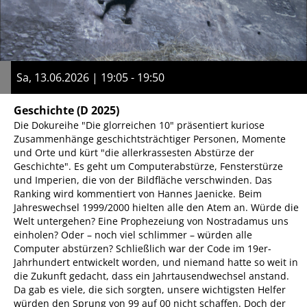
Sa, 13.06.2026 | 19:05 - 19:50
Geschichte
(D 2025)
Die Dokureihe "Die glorreichen 10" präsentiert kuriose
Zusammenhänge geschichtsträchtiger Personen, Momente
und Orte und kürt "die allerkrassesten Abstürze der
Geschichte". Es geht um Computerabstürze, Fensterstürze
und Imperien, die von der Bildfläche verschwinden. Das
Ranking wird kommentiert von Hannes Jaenicke. Beim
Jahreswechsel 1999/2000 hielten alle den Atem an. Würde die
Welt untergehen? Eine Prophezeiung von Nostradamus uns
einholen? Oder – noch viel schlimmer – würden alle
Computer abstürzen? Schließlich war der Code im 19er-
Jahrhundert entwickelt worden, und niemand hatte so weit in
die Zukunft gedacht, dass ein Jahrtausendwechsel anstand.
Da gab es viele, die sich sorgten, unsere wichtigsten Helfer
würden den Sprung von 99 auf 00 nicht schaffen. Doch der