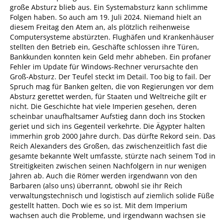
große Absturz blieb aus. Ein Systemabsturz kann schlimme
Folgen haben. So auch am 19. Juli 2024. Niemand hielt an
diesem Freitag den Atem an, als plötzlich reihenweise
Computersysteme abstürzten. Flughäfen und Krankenhäuser
stellten den Betrieb ein, Geschäfte schlossen ihre Türen,
Bankkunden konnten kein Geld mehr abheben. Ein profaner
Fehler im Update für Windows-Rechner verursachte den
Groß-Absturz. Der Teufel steckt im Detail. Too big to fail. Der
Spruch mag für Banken gelten, die von Regierungen vor dem
Absturz gerettet werden, für Staaten und Weltreiche gilt er
nicht. Die Geschichte hat viele Imperien gesehen, deren
scheinbar unaufhaltsamer Aufstieg dann doch ins Stocken
geriet und sich ins Gegenteil verkehrte. Die Ägypter halten
immerhin grob 2000 Jahre durch. Das dürfte Rekord sein. Das
Reich Alexanders des Großen, das zwischenzeitlich fast die
gesamte bekannte Welt umfasste, stürzte nach seinem Tod in
Streitigkeiten zwischen seinen Nachfolgern in nur wenigen
Jahren ab. Auch die Römer werden irgendwann von den
Barbaren (also uns) überrannt, obwohl sie ihr Reich
verwaltungstechnisch und logistisch auf ziemlich solide Füße
gestellt hatten. Doch wie es so ist. Mit dem Imperium
wachsen auch die Probleme, und irgendwann wachsen sie