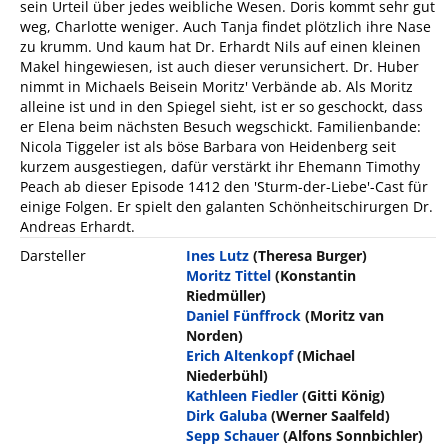
sein Urteil über jedes weibliche Wesen. Doris kommt sehr gut
weg, Charlotte weniger. Auch Tanja findet plötzlich ihre Nase
zu krumm. Und kaum hat Dr. Erhardt Nils auf einen kleinen
Makel hingewiesen, ist auch dieser verunsichert. Dr. Huber
nimmt in Michaels Beisein Moritz' Verbände ab. Als Moritz
alleine ist und in den Spiegel sieht, ist er so geschockt, dass
er Elena beim nächsten Besuch wegschickt. Familienbande:
Nicola Tiggeler ist als böse Barbara von Heidenberg seit
kurzem ausgestiegen, dafür verstärkt ihr Ehemann Timothy
Peach ab dieser Episode 1412 den 'Sturm-der-Liebe'-Cast für
einige Folgen. Er spielt den galanten Schönheitschirurgen Dr.
Andreas Erhardt.
Darsteller
Ines Lutz
(Theresa Burger)
Moritz Tittel
(Konstantin
Riedmüller)
Daniel Fünffrock
(Moritz van
Norden)
Erich Altenkopf
(Michael
Niederbühl)
Kathleen Fiedler
(Gitti König)
Dirk Galuba
(Werner Saalfeld)
Sepp Schauer
(Alfons Sonnbichler)