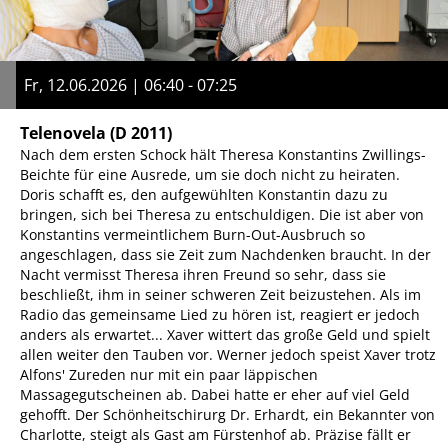
Fr, 12.06.2026 | 06:40 - 07:25
Telenovela
(D 2011)
Nach dem ersten Schock hält Theresa Konstantins Zwillings-
Beichte für eine Ausrede, um sie doch nicht zu heiraten.
Doris schafft es, den aufgewühlten Konstantin dazu zu
bringen, sich bei Theresa zu entschuldigen. Die ist aber von
Konstantins vermeintlichem Burn-Out-Ausbruch so
angeschlagen, dass sie Zeit zum Nachdenken braucht. In der
Nacht vermisst Theresa ihren Freund so sehr, dass sie
beschließt, ihm in seiner schweren Zeit beizustehen. Als im
Radio das gemeinsame Lied zu hören ist, reagiert er jedoch
anders als erwartet... Xaver wittert das große Geld und spielt
allen weiter den Tauben vor. Werner jedoch speist Xaver trotz
Alfons' Zureden nur mit ein paar läppischen
Massagegutscheinen ab. Dabei hatte er eher auf viel Geld
gehofft. Der Schönheitschirurg Dr. Erhardt, ein Bekannter von
Charlotte, steigt als Gast am Fürstenhof ab. Präzise fällt er