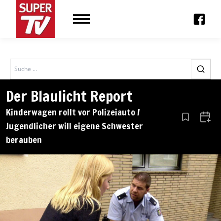
Search
Der Blaulicht Report
Kinderwagen rollt vor Polizeiauto /
Aus den Le
Zum 
Jugendlicher will eigene Schwester
berauben