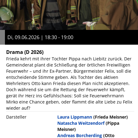
Di, 09.06.2026 | 18:30 - 19:00
Drama
(D 2026)
Frieda kehrt mit ihrer Tochter Pippa nach Liebitz zurück. Der
Gemeinderat plant die Schließung der örtlichen Freiwilligen
Feuerwehr – und ihr Ex-Partner, Bürgermeister Felix, soll die
entscheidende Stimme geben. Als Tochter des aktiven
Wehrleiters Otto kann Frieda diesen Plan nicht akzeptieren.
Doch während sie um die Rettung der Feuerwehr kämpft,
gerät ihr Herz ins Gefühlschaos: Soll sie Feuerwehrmann
Mirko eine Chance geben, oder flammt die alte Liebe zu Felix
wieder auf?
Darsteller
Laura Lippmann
(Frieda Meisner)
Natascha Weitzendorf
(Pippa
Meisner)
Andreas Borcherding
(Otto