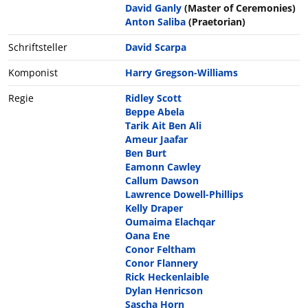
David Ganly
(Master of Ceremonies)
Anton Saliba
(Praetorian)
Schriftsteller
David Scarpa
Komponist
Harry Gregson-Williams
Regie
Ridley Scott
Beppe Abela
Tarik Ait Ben Ali
Ameur Jaafar
Ben Burt
Eamonn Cawley
Callum Dawson
Lawrence Dowell-Phillips
Kelly Draper
Oumaima Elachqar
Oana Ene
Conor Feltham
Conor Flannery
Rick Heckenlaible
Dylan Henricson
Sascha Horn