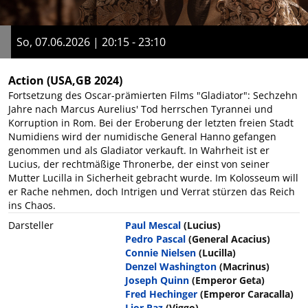
So, 07.06.2026 | 20:15 - 23:10
Action
(USA,GB 2024)
Fortsetzung des Oscar-prämierten Films "Gladiator": Sechzehn
Jahre nach Marcus Aurelius' Tod herrschen Tyrannei und
Korruption in Rom. Bei der Eroberung der letzten freien Stadt
Numidiens wird der numidische General Hanno gefangen
genommen und als Gladiator verkauft. In Wahrheit ist er
Lucius, der rechtmäßige Thronerbe, der einst von seiner
Mutter Lucilla in Sicherheit gebracht wurde. Im Kolosseum will
er Rache nehmen, doch Intrigen und Verrat stürzen das Reich
ins Chaos.
Darsteller
Paul Mescal
(Lucius)
Pedro Pascal
(General Acacius)
Connie Nielsen
(Lucilla)
Denzel Washington
(Macrinus)
Joseph Quinn
(Emperor Geta)
Fred Hechinger
(Emperor Caracalla)
Lior Raz
(Viggo)