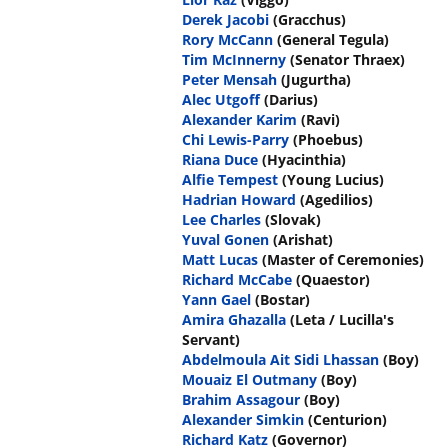
Derek Jacobi
(Gracchus)
Rory McCann
(General Tegula)
Tim McInnerny
(Senator Thraex)
Peter Mensah
(Jugurtha)
Alec Utgoff
(Darius)
Alexander Karim
(Ravi)
Chi Lewis-Parry
(Phoebus)
Riana Duce
(Hyacinthia)
Alfie Tempest
(Young Lucius)
Hadrian Howard
(Agedilios)
Lee Charles
(Slovak)
Yuval Gonen
(Arishat)
Matt Lucas
(Master of Ceremonies)
Richard McCabe
(Quaestor)
Yann Gael
(Bostar)
Amira Ghazalla
(Leta / Lucilla's
Servant)
Abdelmoula Ait Sidi Lhassan
(Boy)
Mouaiz El Outmany
(Boy)
Brahim Assagour
(Boy)
Alexander Simkin
(Centurion)
Richard Katz
(Governor)