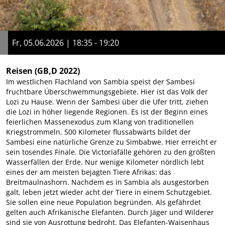
Fr, 05.06.2026 | 18:35 - 19:20
Reisen
(GB,D 2022)
Im westlichen Flachland von Sambia speist der Sambesi
fruchtbare Überschwemmungsgebiete. Hier ist das Volk der
Lozi zu Hause. Wenn der Sambesi über die Ufer tritt, ziehen
die Lozi in höher liegende Regionen. Es ist der Beginn eines
feierlichen Massenexodus zum Klang von traditionellen
Kriegstrommeln. 500 Kilometer flussabwärts bildet der
Sambesi eine natürliche Grenze zu Simbabwe. Hier erreicht er
sein tosendes Finale. Die Victoriafälle gehören zu den größten
Wasserfällen der Erde. Nur wenige Kilometer nördlich lebt
eines der am meisten bejagten Tiere Afrikas: das
Breitmaulnashorn. Nachdem es in Sambia als ausgestorben
galt, leben jetzt wieder acht der Tiere in einem Schutzgebiet.
Sie sollen eine neue Population begründen. Als gefährdet
gelten auch Afrikanische Elefanten. Durch Jäger und Wilderer
sind sie von Ausrottung bedroht. Das Elefanten-Waisenhaus