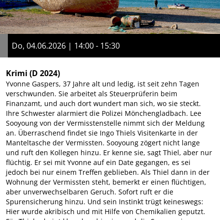
Do, 04.06.2026 | 14:00 - 15:30
Krimi
(D 2024)
Yvonne Gaspers, 37 Jahre alt und ledig, ist seit zehn Tagen
verschwunden. Sie arbeitet als Steuerprüferin beim
Finanzamt, und auch dort wundert man sich, wo sie steckt.
Ihre Schwester alarmiert die Polizei Mönchengladbach. Lee
Sooyoung von der Vermisstenstelle nimmt sich der Meldung
an. Überraschend findet sie Ingo Thiels Visitenkarte in der
Manteltasche der Vermissten. Sooyoung zögert nicht lange
und ruft den Kollegen hinzu. Er kenne sie, sagt Thiel, aber nur
flüchtig. Er sei mit Yvonne auf ein Date gegangen, es sei
jedoch bei nur einem Treffen geblieben. Als Thiel dann in der
Wohnung der Vermissten steht, bemerkt er einen flüchtigen,
aber unverwechselbaren Geruch. Sofort ruft er die
Spurensicherung hinzu. Und sein Instinkt trügt keineswegs:
Hier wurde akribisch und mit Hilfe von Chemikalien geputzt.