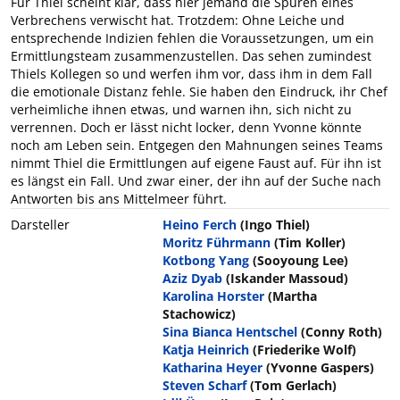
Für Thiel scheint klar, dass hier jemand die Spuren eines
Verbrechens verwischt hat. Trotzdem: Ohne Leiche und
entsprechende Indizien fehlen die Voraussetzungen, um ein
Ermittlungsteam zusammenzustellen. Das sehen zumindest
Thiels Kollegen so und werfen ihm vor, dass ihm in dem Fall
die emotionale Distanz fehle. Sie haben den Eindruck, ihr Chef
verheimliche ihnen etwas, und warnen ihn, sich nicht zu
verrennen. Doch er lässt nicht locker, denn Yvonne könnte
noch am Leben sein. Entgegen den Mahnungen seines Teams
nimmt Thiel die Ermittlungen auf eigene Faust auf. Für ihn ist
es längst ein Fall. Und zwar einer, der ihn auf der Suche nach
Antworten bis ans Mittelmeer führt.
Darsteller
Heino Ferch
(Ingo Thiel)
Moritz Führmann
(Tim Koller)
Kotbong Yang
(Sooyoung Lee)
Aziz Dyab
(Iskander Massoud)
Karolina Horster
(Martha
Stachowicz)
Sina Bianca Hentschel
(Conny Roth)
Katja Heinrich
(Friederike Wolf)
Katharina Heyer
(Yvonne Gaspers)
Steven Scharf
(Tom Gerlach)