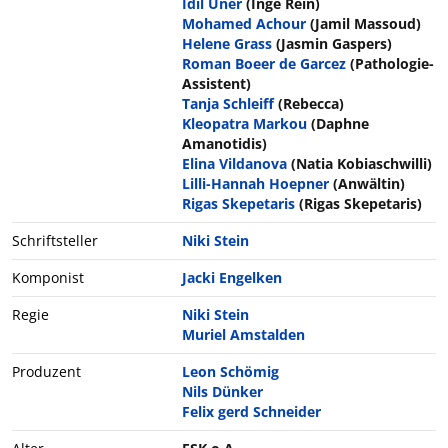
Idil Üner
(Inge Rein)
Mohamed Achour
(Jamil Massoud)
Helene Grass
(Jasmin Gaspers)
Roman Boeer de Garcez
(Pathologie-
Assistent)
Tanja Schleiff
(Rebecca)
Kleopatra Markou
(Daphne
Amanotidis)
Elina Vildanova
(Natia Kobiaschwilli)
Lilli-Hannah Hoepner
(Anwältin)
Rigas Skepetaris
(Rigas Skepetaris)
Schriftsteller
Niki Stein
Komponist
Jacki Engelken
Regie
Niki Stein
Muriel Amstalden
Produzent
Leon Schömig
Nils Dünker
Felix gerd Schneider