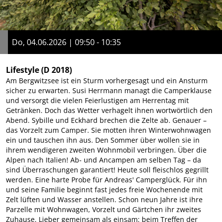
Do, 04.06.2026 | 09:50 - 10:35
Lifestyle
(D 2018)
Am Bergwitzsee ist ein Sturm vorhergesagt und ein Ansturm
sicher zu erwarten. Susi Herrmann managt die Camperklause
und versorgt die vielen Feierlustigen am Herrentag mit
Getränken. Doch das Wetter verhagelt ihnen wortwörtlich den
Abend. Sybille und Eckhard brechen die Zelte ab. Genauer –
das Vorzelt zum Camper. Sie motten ihren Winterwohnwagen
ein und tauschen ihn aus. Den Sommer über wollen sie in
ihrem wendigeren zweiten Wohnmobil verbringen. Über die
Alpen nach Italien! Ab- und Ancampen am selben Tag – da
sind Überraschungen garantiert! Heute soll fleischlos gegrillt
werden. Eine harte Probe für Andreas' Camperglück. Für ihn
und seine Familie beginnt fast jedes freie Wochenende mit
Zelt lüften und Wasser anstellen. Schon neun Jahre ist ihre
Parzelle mit Wohnwagen, Vorzelt und Gärtchen ihr zweites
Zuhause. Lieber gemeinsam als einsam: beim Treffen der