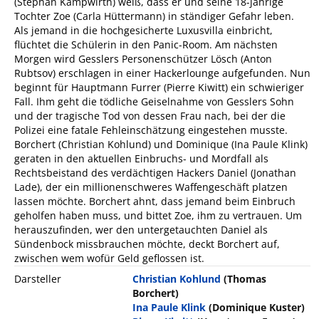
(Stephan Kampwirth) weiß, dass er und seine 18-jährige
Tochter Zoe (Carla Hüttermann) in ständiger Gefahr leben.
Als jemand in die hochgesicherte Luxusvilla einbricht,
flüchtet die Schülerin in den Panic-Room. Am nächsten
Morgen wird Gesslers Personenschützer Lösch (Anton
Rubtsov) erschlagen in einer Hackerlounge aufgefunden. Nun
beginnt für Hauptmann Furrer (Pierre Kiwitt) ein schwieriger
Fall. Ihm geht die tödliche Geiselnahme von Gesslers Sohn
und der tragische Tod von dessen Frau nach, bei der die
Polizei eine fatale Fehleinschätzung eingestehen musste.
Borchert (Christian Kohlund) und Dominique (Ina Paule Klink)
geraten in den aktuellen Einbruchs- und Mordfall als
Rechtsbeistand des verdächtigen Hackers Daniel (Jonathan
Lade), der ein millionenschweres Waffengeschäft platzen
lassen möchte. Borchert ahnt, dass jemand beim Einbruch
geholfen haben muss, und bittet Zoe, ihm zu vertrauen. Um
herauszufinden, wer den untergetauchten Daniel als
Sündenbock missbrauchen möchte, deckt Borchert auf,
zwischen wem wofür Geld geflossen ist.
Darsteller
Christian Kohlund
(Thomas
Borchert)
Ina Paule Klink
(Dominique Kuster)