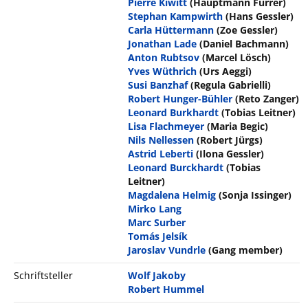
Pierre Kiwitt
(Hauptmann Furrer)
Stephan Kampwirth
(Hans Gessler)
Carla Hüttermann
(Zoe Gessler)
Jonathan Lade
(Daniel Bachmann)
Anton Rubtsov
(Marcel Lösch)
Yves Wüthrich
(Urs Aeggi)
Susi Banzhaf
(Regula Gabrielli)
Robert Hunger-Bühler
(Reto Zanger)
Leonard Burkhardt
(Tobias Leitner)
Lisa Flachmeyer
(Maria Begic)
Nils Nellessen
(Robert Jürgs)
Astrid Leberti
(Ilona Gessler)
Leonard Burckhardt
(Tobias
Leitner)
Magdalena Helmig
(Sonja Issinger)
Mirko Lang
Marc Surber
Tomás Jelsík
Jaroslav Vundrle
(Gang member)
Schriftsteller
Wolf Jakoby
Robert Hummel