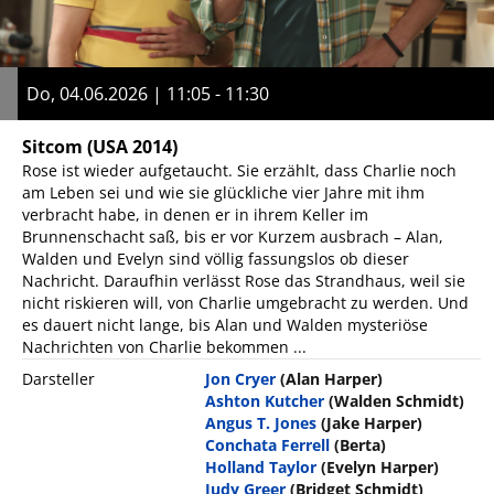
Do, 04.06.2026 | 11:05 - 11:30
Sitcom
(USA 2014)
Rose ist wieder aufgetaucht. Sie erzählt, dass Charlie noch
am Leben sei und wie sie glückliche vier Jahre mit ihm
verbracht habe, in denen er in ihrem Keller im
Brunnenschacht saß, bis er vor Kurzem ausbrach – Alan,
Walden und Evelyn sind völlig fassungslos ob dieser
Nachricht. Daraufhin verlässt Rose das Strandhaus, weil sie
nicht riskieren will, von Charlie umgebracht zu werden. Und
es dauert nicht lange, bis Alan und Walden mysteriöse
Nachrichten von Charlie bekommen ...
Darsteller
Jon Cryer
(Alan Harper)
Ashton Kutcher
(Walden Schmidt)
Angus T. Jones
(Jake Harper)
Conchata Ferrell
(Berta)
Holland Taylor
(Evelyn Harper)
Judy Greer
(Bridget Schmidt)