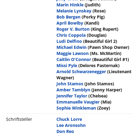
Marin Hinkle
(Judith)
Melanie Lynskey
(Rose)
Bob Bergen
(Porky Pig)
April Bowlby
(Kandi)
Roger V. Burton
(King Rupert)
Chris Coppola
(Douglas)
Ludi Delfino
(Beautiful Girl 2)
Michael Edwin
(Pawn Shop Owner)
Maggie Lawson
(Ms. McMartin)
Caitlin O'Connor
(Beautiful Girl #1)
Missi Pyle
(Delores Pasternak)
Arnold Schwarzenegger
(Lieutenant
Wagner)
John Stamos
(John Stamos)
Amber Tamblyn
(Jenny Harper)
Jennifer Taylor
(Chelsea)
Emmanuelle Vaugier
(Mia)
Sophie Winkleman
(Zoey)
Schriftsteller
Chuck Lorre
Lee Aronsohn
Don Reo