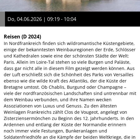
Do, 04.06.2026 | 09:19 - 10:04
Reisen
(D 2024)
In Nordfrankreich finden sich wildromantische Küstengebiete,
einige der bekanntesten Weinbauregionen der Erde, Schlösser
und Kathedralen sowie eine der schönsten Städte der Welt:
Paris. Allein im Loire-Tal stehen so viele Burgen und Paläste,
dass gar nicht alle in diesem Film gezeigt werden können. Aus
der Luft erschließt sich die Schönheit des Parks von Versailles
ebenso wie die wilde Kraft des Atlantiks, der die Küste der
Bretagne umtost. Ob Chablis, Burgund oder Champagne –
viele der nordfranzösischen Landschaften sind untrennbar mit
dem Weinbau verbunden, und ihre Namen wecken
Assoziationen von Luxus und Genuss. Zu den ältesten
Weinlagen Frankreichs zählt Clos de Vougeot, angelegt von
Zisterziensermönchen zu Beginn des 12. Jahrhunderts. In den
Ardennen und entlang der Küste der Normandie erinnern
noch immer viele Festungen, Bunkeranlagen und
Soldatenfriedhöfe an die Kämpfe der beiden Weltkriege, die in