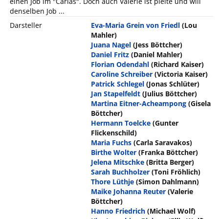
einen Job im "Carlas". Doch auch Valerie ist pleite und will
denselben Job ...
Darsteller
Eva-Maria Grein von Friedl
(Lou
Mahler)
Juana Nagel
(Jess Böttcher)
Daniel Fritz
(Daniel Mahler)
Florian Odendahl
(Richard Kaiser)
Caroline Schreiber
(Victoria Kaiser)
Patrick Schlegel
(Jonas Schlüter)
Jan Stapelfeldt
(Julius Böttcher)
Martina Eitner-Acheampong
(Gisela
Böttcher)
Hermann Toelcke
(Gunter
Flickenschild)
Maria Fuchs
(Carla Saravakos)
Birthe Wolter
(Franka Böttcher)
Jelena Mitschke
(Britta Berger)
Sarah Buchholzer
(Toni Fröhlich)
Thore Lüthje
(Simon Dahlmann)
Maike Johanna Reuter
(Valerie
Böttcher)
Hanno Friedrich
(Michael Wolf)