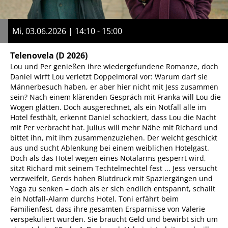
Mi, 03.06.2026 | 14:10 - 15:00
Telenovela
(D 2026)
Lou und Per genießen ihre wiedergefundene Romanze, doch
Daniel wirft Lou verletzt Doppelmoral vor: Warum darf sie
Männerbesuch haben, er aber hier nicht mit Jess zusammen
sein? Nach einem klärenden Gespräch mit Franka will Lou die
Wogen glätten. Doch ausgerechnet, als ein Notfall alle im
Hotel festhält, erkennt Daniel schockiert, dass Lou die Nacht
mit Per verbracht hat. Julius will mehr Nähe mit Richard und
bittet ihn, mit ihm zusammenzuziehen. Der weicht geschickt
aus und sucht Ablenkung bei einem weiblichen Hotelgast.
Doch als das Hotel wegen eines Notalarms gesperrt wird,
sitzt Richard mit seinem Techtelmechtel fest ... Jess versucht
verzweifelt, Gerds hohen Blutdruck mit Spaziergängen und
Yoga zu senken – doch als er sich endlich entspannt, schallt
ein Notfall-Alarm durchs Hotel. Toni erfährt beim
Familienfest, dass ihre gesamten Ersparnisse von Valerie
verspekuliert wurden. Sie braucht Geld und bewirbt sich um