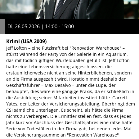
Di, 26.05.2026 | 14:00 - 15:00
Krimi
(USA 2009)
Jeff Lofton – eine Putzkraft bei "Renovation Warehouse" –
stürzt während der Party von der Galerie in ein Aquarium,
das mit tödlich-giftigen Würfelquallen gefüllt ist. Jeff Lofton
hatte eine Lebensversicherung abgeschlossen, die
erstaunlicherweise nicht an seine Hinterbliebenen, sondern
an die Firma ausgezahlt wird. Horatio nimmt deshalb den
Geschäftsführer – Max Desalvo – unter die Lupe, der
behauptet, dies wäre eine gängige Praxis, da er schließlich in
die Ausbildung seiner Mitarbeiter investiert hätte. Garrett
Yates, der Leiter der Versicherungsabteilung, überbringt dem
CSI sämtliche Unterlagen. Es scheint, als hätte die Firma
nichts zu verbergen. Die Ermittler stellen fest, dass es jedes
Jahr kurz vor Abschluss des Geschäftsjahres eine rätselhafte
Serie von Todesfällen in der Firma gab, bei denen jedes Mal
die Versicherungssumme an "Renovation Warehouse"