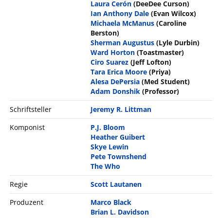
Laura Cerón
(DeeDee Curson)
Ian Anthony Dale
(Evan Wilcox)
Michaela McManus
(Caroline
Berston)
Sherman Augustus
(Lyle Durbin)
Ward Horton
(Toastmaster)
Ciro Suarez
(Jeff Lofton)
Tara Erica Moore
(Priya)
Alesa DePersia
(Med Student)
Adam Donshik
(Professor)
Schriftsteller
Jeremy R. Littman
Komponist
P.J. Bloom
Heather Guibert
Skye Lewin
Pete Townshend
The Who
Regie
Scott Lautanen
Produzent
Marco Black
Brian L. Davidson