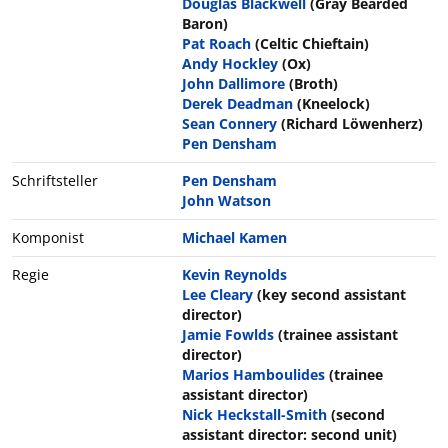
Douglas Blackwell
(Gray Bearded
Baron)
Pat Roach
(Celtic Chieftain)
Andy Hockley
(Ox)
John Dallimore
(Broth)
Derek Deadman
(Kneelock)
Sean Connery
(Richard Löwenherz)
Pen Densham
Schriftsteller
Pen Densham
John Watson
Komponist
Michael Kamen
Regie
Kevin Reynolds
Lee Cleary
(key second assistant
director)
Jamie Fowlds
(trainee assistant
director)
Marios Hamboulides
(trainee
assistant director)
Nick Heckstall-Smith
(second
assistant director: second unit)