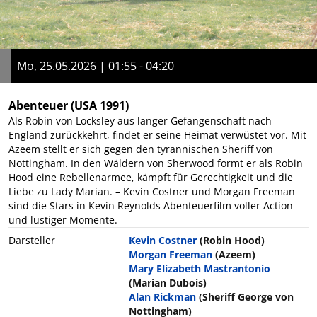
Mo, 25.05.2026 | 01:55 - 04:20
Abenteuer
(USA 1991)
Als Robin von Locksley aus langer Gefangenschaft nach
England zurückkehrt, findet er seine Heimat verwüstet vor. Mit
Azeem stellt er sich gegen den tyrannischen Sheriff von
Nottingham. In den Wäldern von Sherwood formt er als Robin
Hood eine Rebellenarmee, kämpft für Gerechtigkeit und die
Liebe zu Lady Marian. – Kevin Costner und Morgan Freeman
sind die Stars in Kevin Reynolds Abenteuerfilm voller Action
und lustiger Momente.
Darsteller
Kevin Costner
(Robin Hood)
Morgan Freeman
(Azeem)
Mary Elizabeth Mastrantonio
(Marian Dubois)
Alan Rickman
(Sheriff George von
Nottingham)