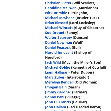
Christian Slater
(Will Scarlett)
Geraldine McEwan
(Mortianna)
Nick Brimble
(Little John)
Michael McShane
(Bruder Tuck)
Brian Blessed
(Lord Locksley)
Michael Wincott
(Guy of Gisborne)
Soo Drouet
(Fanny)
Walter Sparrow
(Duncan)
Daniel Newman
(Wulf)
Daniel Peacock
(Bull)
Harold Innocent
(Bishop of
Hereford)
Jack Wild
(Much the Miller's Son)
Michael Goldie
(Kenneth of Cowfall)
Liam Halligan
(Peter Dubois)
Marc Zuber
(Interrogator)
Merelina Kendall
(Old Woman)
Imogen Bain
(Sarah)
Jimmy Gardner
(Farmer)
Bobby Parr
(Villager)
John H. Francis
(Courier)
John Hallam
(Red Headed Baron)