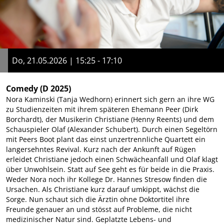
Do, 21.05.2026 | 15:25 - 17:10
Comedy
(D 2025)
Nora Kaminski (Tanja Wedhorn) erinnert sich gern an ihre WG
zu Studienzeiten mit ihrem späteren Ehemann Peer (Dirk
Borchardt), der Musikerin Christiane (Henny Reents) und dem
Schauspieler Olaf (Alexander Schubert). Durch einen Segeltörn
mit Peers Boot plant das einst unzertrennliche Quartett ein
langersehntes Revival. Kurz nach der Ankunft auf Rügen
erleidet Christiane jedoch einen Schwächeanfall und Olaf klagt
über Unwohlsein. Statt auf See geht es für beide in die Praxis.
Weder Nora noch ihr Kollege Dr. Hannes Stresow finden die
Ursachen. Als Christiane kurz darauf umkippt, wächst die
Sorge. Nun schaut sich die Ärztin ohne Doktortitel ihre
Freunde genauer an und stösst auf Probleme, die nicht
medizinischer Natur sind. Geplatzte Lebens- und