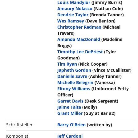
Louis Mandylor
(Jimmy Burris)
Amaury Nolasco
(Nathan Cole)
Dendrie Taylor
(Brenda Tanner)
Wes Ramsey
(Dave Benton)
Christopher Redman
(Michael
Travers)
Amanda MacDonald
(Madeline
Briggs)
Timothy Lee DePriest
(Tyler
Goodman)
Tim Ryan
(Nick Cooper)
Japheth Gordon
(Vince McCallister)
Danielle Savre
(Ashley Tanner)
Michelle Belegrin
(Vanessa)
Eltony Williams
(Uniformed Petty
Officer)
Garret Davis
(Desk Sergeant)
Jaime Taite
(Molly)
Grant Miller
(Guy at Bar #2)
Schriftsteller
Barry O'Brien
(written by)
Komponist
Jeff Cardoni