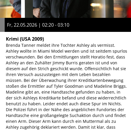
Fr, 22.05.2026 | 02:20 - 03:10
Krimi
(USA 2009)
Brenda Tanner meldet ihre Tochter Ashley als vermisst.
Ashley wollte in Miami Model werden und ist seitdem spurlos
verschwunden. Bei den Ermittlungen stellt Horatio fest, dass
Ashley an den Zuhälter Jimmy Burris geraten ist und von
diesem auf den Strich geschickt wurde. Offensichtlich hat sie
ihren Versuch auszusteigen mit dem Leben bezahlen
müssen. Bei der Überwachung ihrer Kreditkartenbewegung
stoßen die Ermittler auf Tyler Goodman und Madeline Briggs.
Madeline gibt an, eine Handtasche gefunden zu haben, in
der sich Ashleys Kreditkarte befand und diese widerrechtlich
benutzt zu haben. Leider endet auch diese Spur im Nichts.
Die Polizei führt in der Nähe des angeblichen Fundortes der
Handtasche eine großangelegte Suchaktion durch und findet
einen Arm. Dieser Arm kann durch ein Muttermal als zu
Ashley zugehörig deklariert werden. Damit ist klar, dass