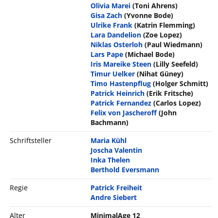
Olivia Marei
(Toni Ahrens)
Gisa Zach
(Yvonne Bode)
Ulrike Frank
(Katrin Flemming)
Lara Dandelion
(Zoe Lopez)
Niklas Osterloh
(Paul Wiedmann)
Lars Pape
(Michael Bode)
Iris Mareike Steen
(Lilly Seefeld)
Timur Uelker
(Nihat Güney)
Timo Hastenpflug
(Holger Schmitt)
Patrick Heinrich
(Erik Fritsche)
Patrick Fernandez
(Carlos Lopez)
Felix von Jascheroff
(John
Bachmann)
Schriftsteller
Maria Kühl
Joscha Valentin
Inka Thelen
Berthold Eversmann
Regie
Patrick Freiheit
Andre Siebert
Alter
MinimalAge 12