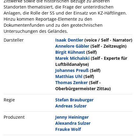
Zittwerke sowie die historischen Bezüge zu anderen
Standorten thematisiert, die Frage der unterirdischen
Anlagen, die Rolle der SS und der Einsatz von KZ-Häftlingen.
Hinzu kommen Reportage-Elemente zu den
Dokumentenfunden und zu den geotechnischen
Untersuchungen des Geländes.
Darsteller
Isaak Dentler
(voice / Self - Narrator)
Annelore Gäbler
(Self - Zeitzeugin)
Birgit Kühnast
(Self)
Marek Michalski
(Self - Experte für
Luftbildanalyse)
Johannes Preuß
(Self)
Matthias Uhl
(Self)
Thomas Zenker
(Self -
Oberbürgermeister Zittau)
Regie
Stefan Brauburger
Andreas Sulzer
Produzent
Jenny Heininger
Alexandra Sulzer
Frauke Wolf