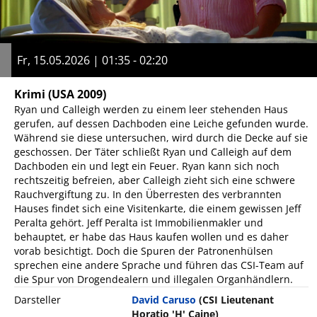
Fr, 15.05.2026 | 01:35 - 02:20
Krimi
(USA 2009)
Ryan und Calleigh werden zu einem leer stehenden Haus
gerufen, auf dessen Dachboden eine Leiche gefunden wurde.
Während sie diese untersuchen, wird durch die Decke auf sie
geschossen. Der Täter schließt Ryan und Calleigh auf dem
Dachboden ein und legt ein Feuer. Ryan kann sich noch
rechtszeitig befreien, aber Calleigh zieht sich eine schwere
Rauchvergiftung zu. In den Überresten des verbrannten
Hauses findet sich eine Visitenkarte, die einem gewissen Jeff
Peralta gehört. Jeff Peralta ist Immobilienmakler und
behauptet, er habe das Haus kaufen wollen und es daher
vorab besichtigt. Doch die Spuren der Patronenhülsen
sprechen eine andere Sprache und führen das CSI-Team auf
die Spur von Drogendealern und illegalen Organhändlern.
Darsteller
David Caruso
(CSI Lieutenant
Horatio 'H' Caine)