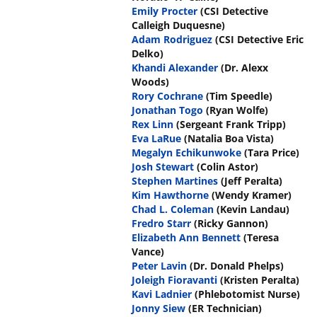
Emily Procter
(CSI Detective
Calleigh Duquesne)
Adam Rodriguez
(CSI Detective Eric
Delko)
Khandi Alexander
(Dr. Alexx
Woods)
Rory Cochrane
(Tim Speedle)
Jonathan Togo
(Ryan Wolfe)
Rex Linn
(Sergeant Frank Tripp)
Eva LaRue
(Natalia Boa Vista)
Megalyn Echikunwoke
(Tara Price)
Josh Stewart
(Colin Astor)
Stephen Martines
(Jeff Peralta)
Kim Hawthorne
(Wendy Kramer)
Chad L. Coleman
(Kevin Landau)
Fredro Starr
(Ricky Gannon)
Elizabeth Ann Bennett
(Teresa
Vance)
Peter Lavin
(Dr. Donald Phelps)
Joleigh Fioravanti
(Kristen Peralta)
Kavi Ladnier
(Phlebotomist Nurse)
Jonny Siew
(ER Technician)