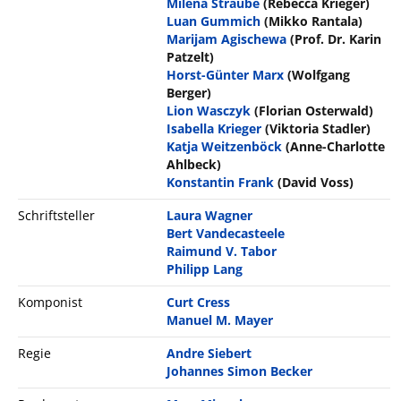
Milena Straube
(Rebecca Krieger)
Luan Gummich
(Mikko Rantala)
Marijam Agischewa
(Prof. Dr. Karin
Patzelt)
Horst-Günter Marx
(Wolfgang
Berger)
Lion Wasczyk
(Florian Osterwald)
Isabella Krieger
(Viktoria Stadler)
Katja Weitzenböck
(Anne-Charlotte
Ahlbeck)
Konstantin Frank
(David Voss)
Schriftsteller
Laura Wagner
Bert Vandecasteele
Raimund V. Tabor
Philipp Lang
Komponist
Curt Cress
Manuel M. Mayer
Regie
Andre Siebert
Johannes Simon Becker