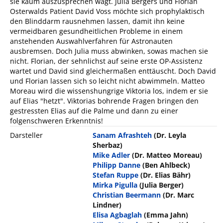
sie kaum auszusprechen wagt. Julia Bergers und Florian
Osterwalds Patient David Voss möchte sich prophylaktisch
den Blinddarm rausnehmen lassen, damit ihn keine
vermeidbaren gesundheitlichen Probleme in einem
anstehenden Auswahlverfahren für Astronauten
ausbremsen. Doch Julia muss abwinken, sowas machen sie
nicht. Florian, der sehnlichst auf seine erste OP-Assistenz
wartet und David sind gleichermaßen enttäuscht. Doch David
und Florian lassen sich so leicht nicht abwimmeln. Matteo
Moreau wird die wissenshungrige Viktoria los, indem er sie
auf Elias "hetzt". Viktorias bohrende Fragen bringen den
gestressten Elias auf die Palme und dann zu einer
folgenschweren Erkenntnis!
Darsteller
Sanam Afrashteh
(Dr. Leyla
Sherbaz)
Mike Adler
(Dr. Matteo Moreau)
Philipp Danne
(Ben Ahlbeck)
Stefan Ruppe
(Dr. Elias Bähr)
Mirka Pigulla
(Julia Berger)
Christian Beermann
(Dr. Marc
Lindner)
Elisa Agbaglah
(Emma Jahn)