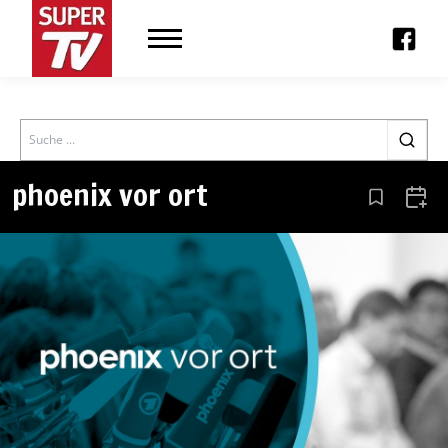
Search
phoenix vor ort
Aus den Le
Zum 