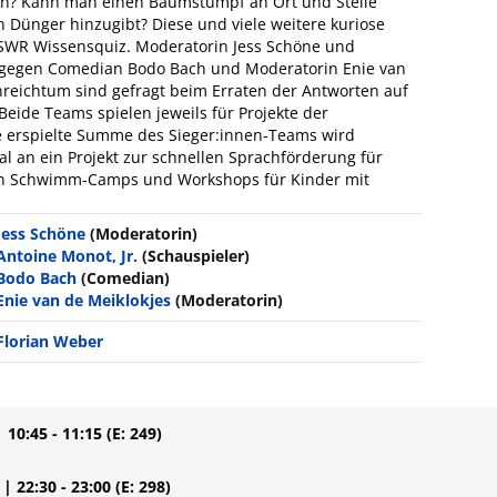
n? Kann man einen Baumstumpf an Ort und Stelle
Dünger hinzugibt? Diese und viele weitere kuriose
 SWR Wissensquiz. Moderatorin Jess Schöne und
n gegen Comedian Bodo Bach und Moderatorin Enie van
enreichtum sind gefragt beim Erraten der Antworten auf
 Beide Teams spielen jeweils für Projekte der
ie erspielte Summe des Sieger:innen-Teams wird
l an ein Projekt zur schnellen Sprachförderung für
 an Schwimm-Camps und Workshops für Kinder mit
Jess Schöne
(Moderatorin)
Antoine Monot, Jr.
(Schauspieler)
Bodo Bach
(Comedian)
Enie van de Meiklokjes
(Moderatorin)
Florian Weber
| 10:45 - 11:15
(E: 249)
| 22:30 - 23:00
(E: 298)