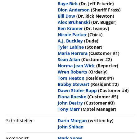
Raye Birk
(Dr. Jeff Eckerle)
Dion Anderson
(Sheriff Frass)
Bill Dow
(Dr. Rick Newton)
Alex Bruhanski
(Dr. Bugger)
Ken Kramer
(Dr. Ivanov)
Nicole Parker
(Chick)
A.J. Buckley
(Dude)
Tyler Labine
(Stoner)
Maria Herrera
(Customer #1)
Sean Allan
(Customer #2)
Norma Jean Wick
(Reporter)
Wren Roberts
(Orderly)
Tom Heaton
(Resident #1)
Bobby Stewart
(Resident #2)
Dawn Stofer-Rupp
(Customer #4)
Fiona Roeske
(Customer #5)
John Destry
(Customer #3)
Tony Marr
(Motel Manager)
Schriftsteller
Darin Morgan
(written by)
John Shiban
Komponist
Mark Snow