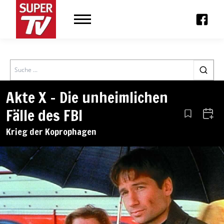
Search
Akte X – Die unheimlichen
Fälle des FBI
Aus den Le
Zum 
Krieg der Koprophagen