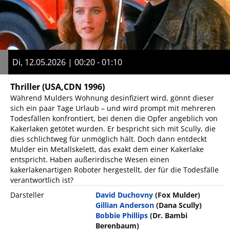
Di, 12.05.2026 | 00:20 - 01:10
Thriller
(USA,CDN 1996)
Während Mulders Wohnung desinfiziert wird, gönnt dieser
sich ein paar Tage Urlaub – und wird prompt mit mehreren
Todesfällen konfrontiert, bei denen die Opfer angeblich von
Kakerlaken getötet wurden. Er bespricht sich mit Scully, die
dies schlichtweg für unmöglich hält. Doch dann entdeckt
Mulder ein Metallskelett, das exakt dem einer Kakerlake
entspricht. Haben außerirdische Wesen einen
kakerlakenartigen Roboter hergestellt, der für die Todesfälle
verantwortlich ist?
Darsteller
David Duchovny
(Fox Mulder)
Gillian Anderson
(Dana Scully)
Bobbie Phillips
(Dr. Bambi
Berenbaum)