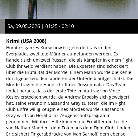
Sa, 09.05.2026 | 01:25 - 02:10
Krimi
(USA 2008)
Horatios ganzes Know-how ist gefordert, als in den
Everglades zwei tote Männer aufgefunden werden. Es
handelt sich um zwei Russen, die als Kämpfer in einem Fight
Club ihr Geld verdient haben. Die Experten sind schockiert
über die Brutalität der Morde: Einem Mann wurde die Kehle
durchgebissen, dem anderen der Unterleib aufgeschlitzt. Die
Morde tragen die Handschrift der Russenmafia. Das Team
findet heraus, dass der erste Tote im Auftrag von Vince
Koslov erstochen wurde, da Andrew Brodsky sich geweigert
hat, seine Freundin Cassandra Gray zu töten, die im Fight
Club unfreiwillig Zeugin eines Mordes wurde. Cassandra
Gray wird von Horatio ins Zeugenschutzprogramm
genommen. Mit ihrer Hilfe können die Ermittler die Leiche
von Nathan Madden, dem Toten aus dem Fight Club, finden.
Eric sichert Fingerabdrücke von Ivan Sarnoff, dem ebenso