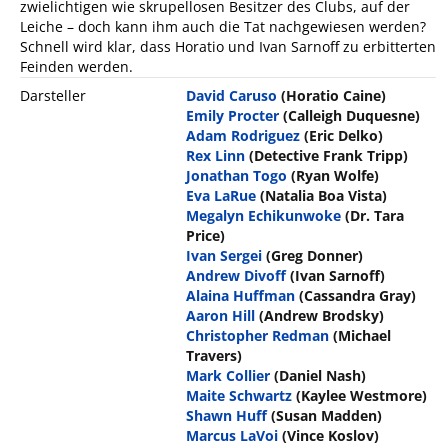
zwielichtigen wie skrupellosen Besitzer des Clubs, auf der
Leiche – doch kann ihm auch die Tat nachgewiesen werden?
Schnell wird klar, dass Horatio und Ivan Sarnoff zu erbitterten
Feinden werden.
Darsteller
David Caruso
(Horatio Caine)
Emily Procter
(Calleigh Duquesne)
Adam Rodriguez
(Eric Delko)
Rex Linn
(Detective Frank Tripp)
Jonathan Togo
(Ryan Wolfe)
Eva LaRue
(Natalia Boa Vista)
Megalyn Echikunwoke
(Dr. Tara
Price)
Ivan Sergei
(Greg Donner)
Andrew Divoff
(Ivan Sarnoff)
Alaina Huffman
(Cassandra Gray)
Aaron Hill
(Andrew Brodsky)
Christopher Redman
(Michael
Travers)
Mark Collier
(Daniel Nash)
Maite Schwartz
(Kaylee Westmore)
Shawn Huff
(Susan Madden)
Marcus LaVoi
(Vince Koslov)