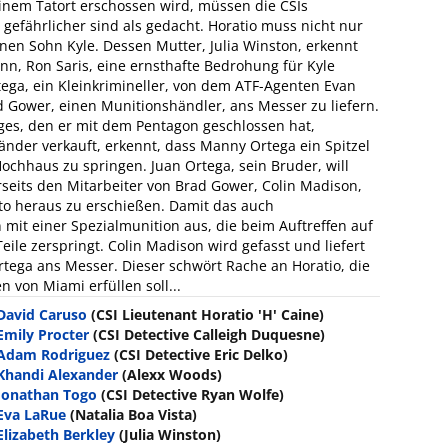
inem Tatort erschossen wird, müssen die CSIs
gefährlicher sind als gedacht. Horatio muss nicht nur
nen Sohn Kyle. Dessen Mutter, Julia Winston, erkennt
ann, Ron Saris, eine ernsthafte Bedrohung für Kyle
ega, ein Kleinkrimineller, von dem ATF-Agenten Evan
d Gower, einen Munitionshändler, ans Messer zu liefern.
ages, den er mit dem Pentagon geschlossen hat,
änder verkauft, erkennt, dass Manny Ortega ein Spitzel
ochhaus zu springen. Juan Ortega, sein Bruder, will
seits den Mitarbeiter von Brad Gower, Colin Madison,
to heraus zu erschießen. Damit das auch
n mit einer Spezialmunition aus, die beim Auftreffen auf
ile zerspringt. Colin Madison wird gefasst und liefert
tega ans Messer. Dieser schwört Rache an Horatio, die
 von Miami erfüllen soll...
David Caruso
(CSI Lieutenant Horatio 'H' Caine)
Emily Procter
(CSI Detective Calleigh Duquesne)
Adam Rodriguez
(CSI Detective Eric Delko)
Khandi Alexander
(Alexx Woods)
Jonathan Togo
(CSI Detective Ryan Wolfe)
Eva LaRue
(Natalia Boa Vista)
Elizabeth Berkley
(Julia Winston)