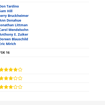
Don Tardino
Sam Hill
Jerry Bruckheimer
Ann Donahue
Jonathan Littman
Carol Mendelsohn
Anthony E. Zuiker
Doreen Blauschild
Eric Mirich
FSK 16