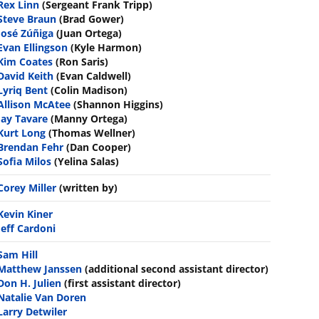
Rex Linn
(Sergeant Frank Tripp)
Steve Braun
(Brad Gower)
José Zúñiga
(Juan Ortega)
Evan Ellingson
(Kyle Harmon)
Kim Coates
(Ron Saris)
David Keith
(Evan Caldwell)
Lyriq Bent
(Colin Madison)
Allison McAtee
(Shannon Higgins)
Jay Tavare
(Manny Ortega)
Kurt Long
(Thomas Wellner)
Brendan Fehr
(Dan Cooper)
Sofia Milos
(Yelina Salas)
Corey Miller
(written by)
Kevin Kiner
Jeff Cardoni
Sam Hill
Matthew Janssen
(additional second assistant director)
Don H. Julien
(first assistant director)
Natalie Van Doren
Larry Detwiler