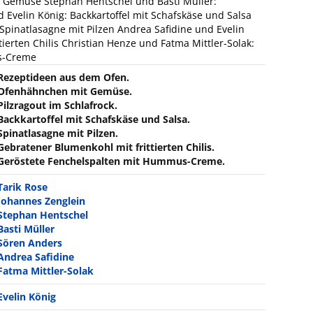
 Gemüse Stephan Hentschel und Basti Müller:
d Evelin König: Backkartoffel mit Schafskäse und Salsa
pinatlasagne mit Pilzen Andrea Safidine und Evelin
ierten Chilis Christian Henze und Fatma Mittler-Solak:
s-Creme
Rezeptideen aus dem Ofen.
Ofenhähnchen mit Gemüse.
Pilzragout im Schlafrock.
Backkartoffel mit Schafskäse und Salsa.
Spinatlasagne mit Pilzen.
Gebratener Blumenkohl mit frittierten Chilis.
Geröstete Fenchelspalten mit Hummus-Creme.
Tarik Rose
Johannes Zenglein
Stephan Hentschel
Basti Müller
Sören Anders
Andrea Safidine
Fatma Mittler-Solak
Evelin König