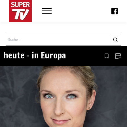
Search
heute – in Europa
Aus den Le
Zum 