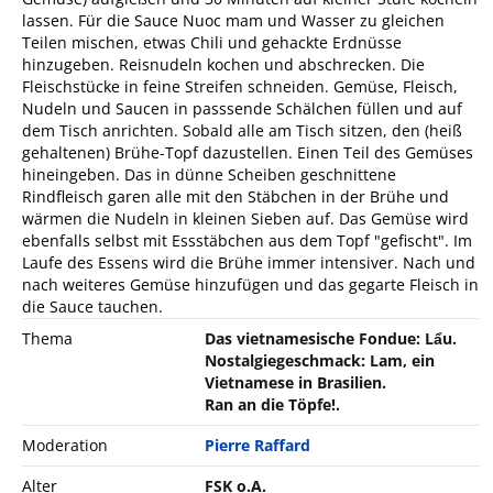
lassen. Für die Sauce Nuoc mam und Wasser zu gleichen
Teilen mischen, etwas Chili und gehackte Erdnüsse
hinzugeben. Reisnudeln kochen und abschrecken. Die
Fleischstücke in feine Streifen schneiden. Gemüse, Fleisch,
Nudeln und Saucen in passsende Schälchen füllen und auf
dem Tisch anrichten. Sobald alle am Tisch sitzen, den (heiß
gehaltenen) Brühe-Topf dazustellen. Einen Teil des Gemüses
hineingeben. Das in dünne Scheiben geschnittene
Rindfleisch garen alle mit den Stäbchen in der Brühe und
wärmen die Nudeln in kleinen Sieben auf. Das Gemüse wird
ebenfalls selbst mit Essstäbchen aus dem Topf "gefischt". Im
Laufe des Essens wird die Brühe immer intensiver. Nach und
nach weiteres Gemüse hinzufügen und das gegarte Fleisch in
die Sauce tauchen.
Thema
Das vietnamesische Fondue: Lẩu.
Nostalgiegeschmack: Lam, ein
Vietnamese in Brasilien.
Ran an die Töpfe!.
Moderation
Pierre Raffard
Alter
FSK o.A.