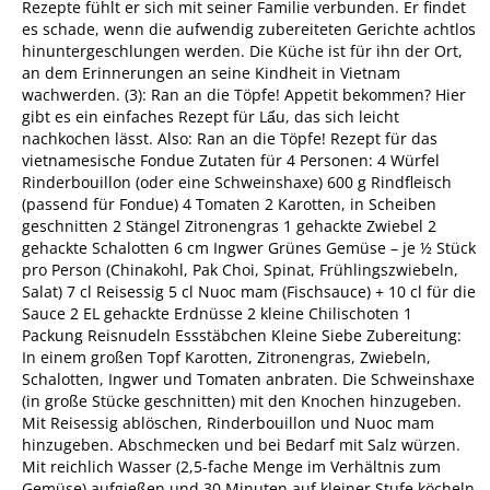
Rezepte fühlt er sich mit seiner Familie verbunden. Er findet
es schade, wenn die aufwendig zubereiteten Gerichte achtlos
hinuntergeschlungen werden. Die Küche ist für ihn der Ort,
an dem Erinnerungen an seine Kindheit in Vietnam
wachwerden. (3): Ran an die Töpfe! Appetit bekommen? Hier
gibt es ein einfaches Rezept für Lẩu, das sich leicht
nachkochen lässt. Also: Ran an die Töpfe! Rezept für das
vietnamesische Fondue Zutaten für 4 Personen: 4 Würfel
Rinderbouillon (oder eine Schweinshaxe) 600 g Rindfleisch
(passend für Fondue) 4 Tomaten 2 Karotten, in Scheiben
geschnitten 2 Stängel Zitronengras 1 gehackte Zwiebel 2
gehackte Schalotten 6 cm Ingwer Grünes Gemüse – je ½ Stück
pro Person (Chinakohl, Pak Choi, Spinat, Frühlingszwiebeln,
Salat) 7 cl Reisessig 5 cl Nuoc mam (Fischsauce) + 10 cl für die
Sauce 2 EL gehackte Erdnüsse 2 kleine Chilischoten 1
Packung Reisnudeln Essstäbchen Kleine Siebe Zubereitung:
In einem großen Topf Karotten, Zitronengras, Zwiebeln,
Schalotten, Ingwer und Tomaten anbraten. Die Schweinshaxe
(in große Stücke geschnitten) mit den Knochen hinzugeben.
Mit Reisessig ablöschen, Rinderbouillon und Nuoc mam
hinzugeben. Abschmecken und bei Bedarf mit Salz würzen.
Mit reichlich Wasser (2,5-fache Menge im Verhältnis zum
Gemüse) aufgießen und 30 Minuten auf kleiner Stufe köcheln