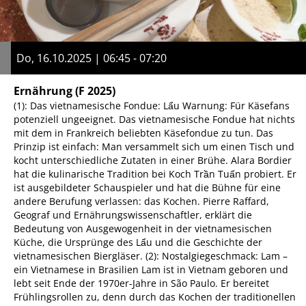
Do, 16.10.2025 | 06:45 - 07:20
Ernährung
(F 2025)
(1): Das vietnamesische Fondue: Lẩu Warnung: Für Käsefans
potenziell ungeeignet. Das vietnamesische Fondue hat nichts
mit dem in Frankreich beliebten Käsefondue zu tun. Das
Prinzip ist einfach: Man versammelt sich um einen Tisch und
kocht unterschiedliche Zutaten in einer Brühe. Alara Bordier
hat die kulinarische Tradition bei Koch Trần Tuấn probiert. Er
ist ausgebildeter Schauspieler und hat die Bühne für eine
andere Berufung verlassen: das Kochen. Pierre Raffard,
Geograf und Ernährungswissenschaftler, erklärt die
Bedeutung von Ausgewogenheit in der vietnamesischen
Küche, die Ursprünge des Lẩu und die Geschichte der
vietnamesischen Biergläser. (2): Nostalgiegeschmack: Lam –
ein Vietnamese in Brasilien Lam ist in Vietnam geboren und
lebt seit Ende der 1970er-Jahre in São Paulo. Er bereitet
Frühlingsrollen zu, denn durch das Kochen der traditionellen