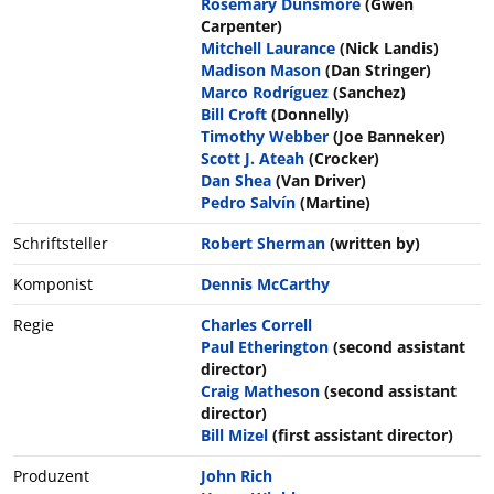
Rosemary Dunsmore
(Gwen
Carpenter)
Mitchell Laurance
(Nick Landis)
Madison Mason
(Dan Stringer)
Marco Rodríguez
(Sanchez)
Bill Croft
(Donnelly)
Timothy Webber
(Joe Banneker)
Scott J. Ateah
(Crocker)
Dan Shea
(Van Driver)
Pedro Salvín
(Martine)
Schriftsteller
Robert Sherman
(written by)
Komponist
Dennis McCarthy
Regie
Charles Correll
Paul Etherington
(second assistant
director)
Craig Matheson
(second assistant
director)
Bill Mizel
(first assistant director)
Produzent
John Rich