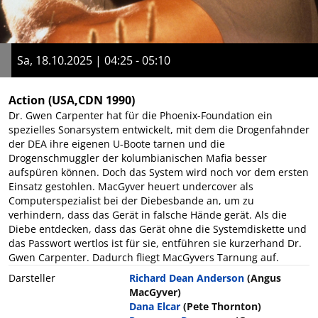
Sa, 18.10.2025 | 04:25 - 05:10
Action
(USA,CDN 1990)
Dr. Gwen Carpenter hat für die Phoenix-Foundation ein
spezielles Sonarsystem entwickelt, mit dem die Drogenfahnder
der DEA ihre eigenen U-Boote tarnen und die
Drogenschmuggler der kolumbianischen Mafia besser
aufspüren können. Doch das System wird noch vor dem ersten
Einsatz gestohlen. MacGyver heuert undercover als
Computerspezialist bei der Diebesbande an, um zu
verhindern, dass das Gerät in falsche Hände gerät. Als die
Diebe entdecken, dass das Gerät ohne die Systemdiskette und
das Passwort wertlos ist für sie, entführen sie kurzerhand Dr.
Gwen Carpenter. Dadurch fliegt MacGyvers Tarnung auf.
Darsteller
Richard Dean Anderson
(Angus
MacGyver)
Dana Elcar
(Pete Thornton)