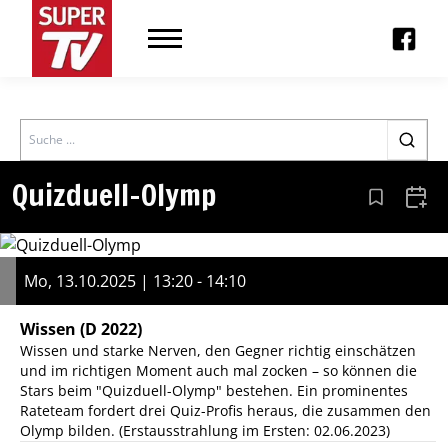
Search
Quizduell-Olymp
Aus den Le
Zum 
Mo, 13.10.2025 | 13:20 - 14:10
Wissen
(D 2022)
Wissen und starke Nerven, den Gegner richtig einschätzen
und im richtigen Moment auch mal zocken – so können die
Stars beim "Quizduell-Olymp" bestehen. Ein prominentes
Rateteam fordert drei Quiz-Profis heraus, die zusammen den
Olymp bilden. (Erstausstrahlung im Ersten: 02.06.2023)