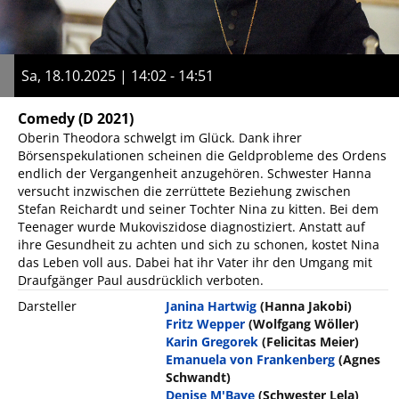
Sa, 18.10.2025 | 14:02 - 14:51
Comedy
(D 2021)
Oberin Theodora schwelgt im Glück. Dank ihrer
Börsenspekulationen scheinen die Geldprobleme des Ordens
endlich der Vergangenheit anzugehören. Schwester Hanna
versucht inzwischen die zerrüttete Beziehung zwischen
Stefan Reichardt und seiner Tochter Nina zu kitten. Bei dem
Teenager wurde Mukoviszidose diagnostiziert. Anstatt auf
ihre Gesundheit zu achten und sich zu schonen, kostet Nina
das Leben voll aus. Dabei hat ihr Vater ihr den Umgang mit
Draufgänger Paul ausdrücklich verboten.
Darsteller
Janina Hartwig
(Hanna Jakobi)
Fritz Wepper
(Wolfgang Wöller)
Karin Gregorek
(Felicitas Meier)
Emanuela von Frankenberg
(Agnes
Schwandt)
Denise M'Baye
(Schwester Lela)