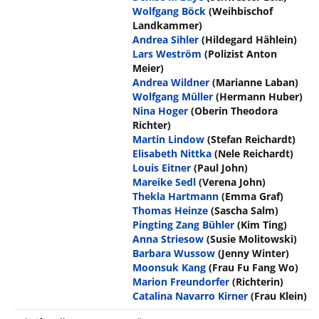
Wolfgang Böck
(Weihbischof
Landkammer)
Andrea Sihler
(Hildegard Hählein)
Lars Weström
(Polizist Anton
Meier)
Andrea Wildner
(Marianne Laban)
Wolfgang Müller
(Hermann Huber)
Nina Hoger
(Oberin Theodora
Richter)
Martin Lindow
(Stefan Reichardt)
Elisabeth Nittka
(Nele Reichardt)
Louis Eitner
(Paul John)
Mareike Sedl
(Verena John)
Thekla Hartmann
(Emma Graf)
Thomas Heinze
(Sascha Salm)
Pingting Zang Bühler
(Kim Ting)
Anna Striesow
(Susie Molitowski)
Barbara Wussow
(Jenny Winter)
Moonsuk Kang
(Frau Fu Fang Wo)
Marion Freundorfer
(Richterin)
Catalina Navarro Kirner
(Frau Klein)